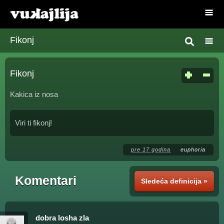
Fikonj
Fikonj
Kakica iz nosa
Viri ti fikonj!
pre 17 godina
euphoria
Komentari
Sledeća definicija »
dobra losha zla