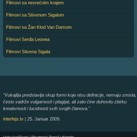
Filmovi sa nesrećnim krajem
Filmovi sa Stivenom Sigalom
Filmovi sa Žan Klod Van Damom
Filmovi Serđa Leonea
Filmovi Stivena Sigala
"Vukajlija predstavlja skup formi koje nisu definicije, nemaju smisla,
često sadrže vulgarnosti i plagijat, ali zato čine duhovitu zbirku
kreativnosti i lucidnosti svih svojih članova."
interfejs.tv
| 25. Januar 2009.
Uslovi korišćenja
|
Privatnost
|
Pomoć
|
Kontakt