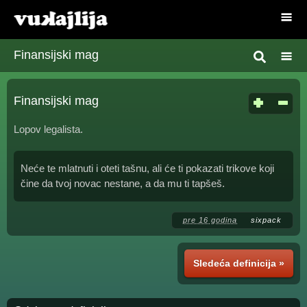
Finansijski mag
Finansijski mag
Lopov legalista.
Neće te mlatnuti i oteti tašnu, ali će ti pokazati trikove koji
čine da tvoj novac nestane, a da mu ti tapšeš.
pre 16 godina
sixpack
Sledeća definicija »