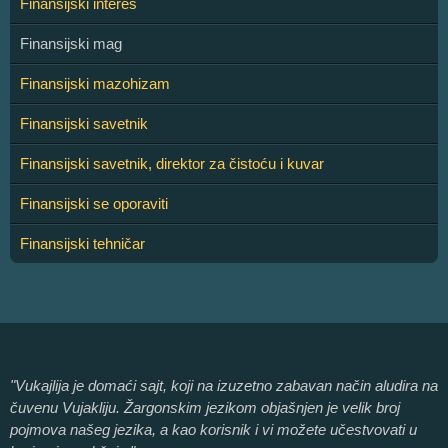
Finansijski interes
Finansijski mag
Finansijski mazohizam
Finansijski savetnik
Finansijski savetnik, direktor za čistoću i kuvar
Finansijski se oporaviti
Finansijski tehničar
"Vukajlija je domaći sajt, koji na izuzetno zabavan način aludira na
čuvenu Vujakliju. Žargonskim jezikom objašnjen je velik broj
pojmova našeg jezika, a kao korisnik i vi možete učestvovati u