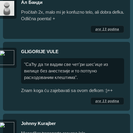
Ал Банди
Pročitah 2x, malo mi je konfuzno telo, ali dobra defka.
Odlična poenta! +
pre 13 godina
GLIGORIJE VULE
"Са'ћу да ти вадим све чет'ри шес'ице из
вилице без анестезије и то потпуно
расходованим клештима".
Znam koga ću zajebavati sa ovom defkom :)++
pre 13 godina
Johnny Kurajber