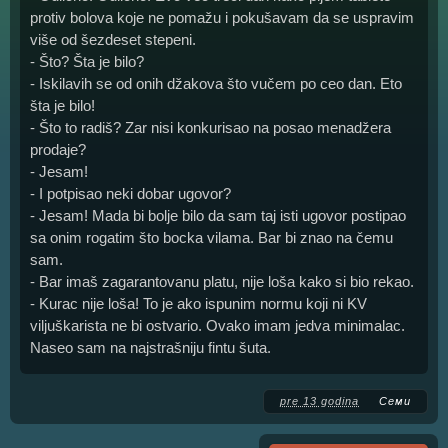
protiv bolova koje ne pomažu i pokušavam da se uspravim
više od šezdeset stepeni.
- Što? Šta je bilo?
- Iskilavih se od onih džakova što vučem po ceo dan. Eto
šta je bilo!
- Što to radiš? Zar nisi konkurisao na posao menadžera
prodaje?
- Jesam!
- I potpisao neki dobar ugovor?
- Jesam! Mada bi bolje bilo da sam taj isti ugovor postipao
sa onim rogatim što bocka vilama. Bar bi znao na čemu
sam.
- Bar imaš zagarantovanu platu, nije loša kako si bio rekao.
- Kurac nije loša! To je ako ispunim normu koji ni KV
viljuškarista ne bi ostvario. Ovako imam jedva minimalac.
Naseo sam na najstrašniju fintu šuta.
pre 13 godina
Семи