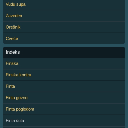
Vudu supa
Zaveden
Orešnik
Cveće
Indeks
Finska
Finska kontra
Finta
Finta govno
Finta pogledom
Finta šuta