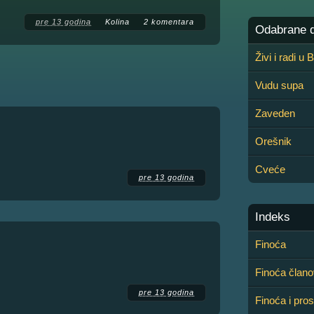
pre 13 godina
Kolina
2 komentara
Odabrane de
Živi i radi u
Vudu supa
Zaveden
Orešnik
Cveće
pre 13 godina
Indeks
Finoća
Finoća članov
pre 13 godina
Finoća i pro