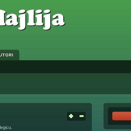
UTORI
legicu.