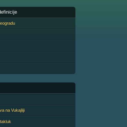
finicije
 Beogradu
a na Vukajliji
stakluk