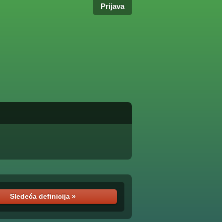
Prijava
Sledeća definicija »