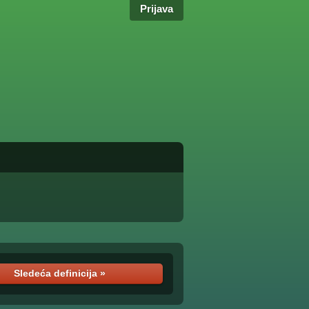
Prijava
Sledeća definicija »