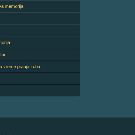
va memorija
orija
tor
a vreme pranja zuba