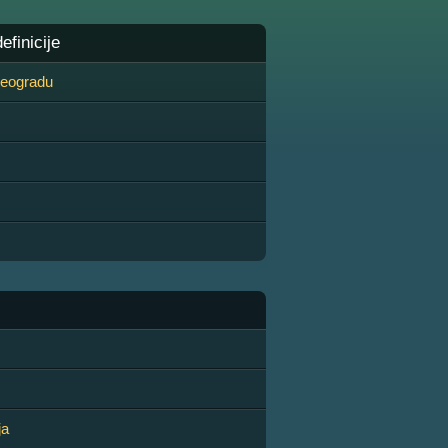
finicije
 Beogradu
ja