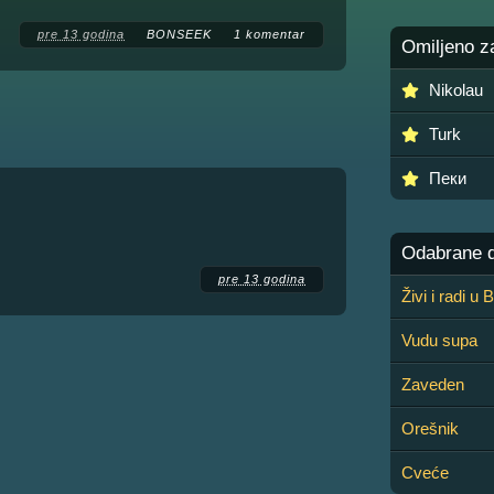
pre 13 godina
BONSEEK
1 komentar
Omiljeno z
Nikolau
Turk
Пеки
Odabrane de
pre 13 godina
Živi i radi u
Vudu supa
Zaveden
Orešnik
Cveće