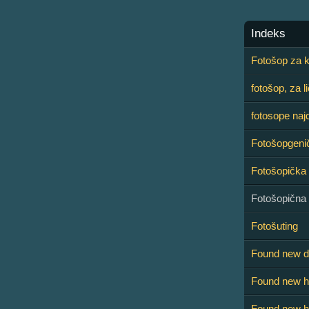
Indeks
Fotošop za k
fotošop, za l
fotosope naj
Fotošopgeni
Fotošopička
Fotošopična
Fotošuting
Found new d
Found new h
Found new ha