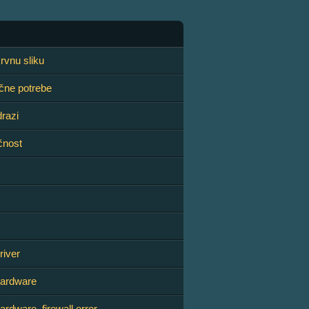
rvnu sliku
ične potrebe
drazi
čnost
river
ardware
rdware, firewall error