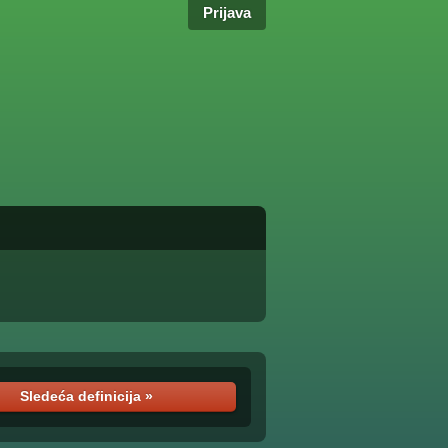
Prijava
Sledeća definicija »