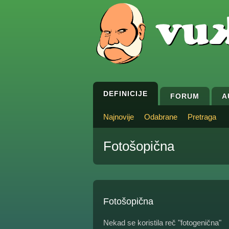
DEFINICIJE
FORUM
A
Najnovije
Odabrane
Pretraga
Fotošopična
Fotošopična
Nekad se koristila reč "fotogenična"