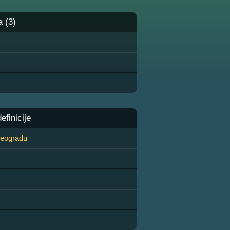
a (3)
finicije
 Beogradu