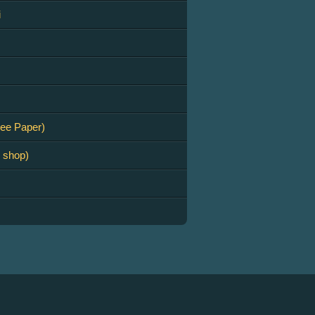
i
ree Paper)
e shop)