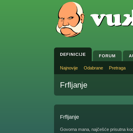
DEFINICIJE
FORUM
A
Najnovije
Odabrane
Pretraga
Frfljanje
Frfljanje
Govorna mana, najčešće prisutna kod l