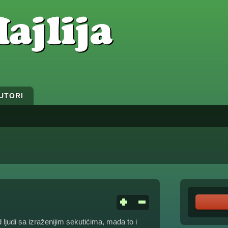
UTORI
judi sa izraženijim sekutićima, mada to i