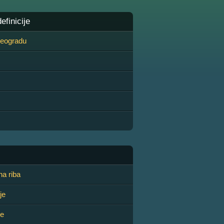
finicije
 Beogradu
a riba
je
je