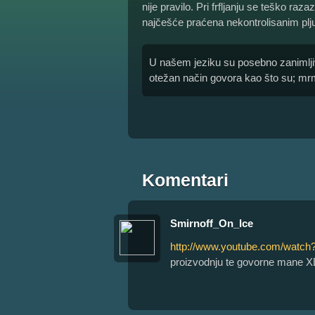
nije pravilo. Pri frfljanju se teško raz
najčešće praćena nekontrolisanim pl
U našem jeziku su posebno zanimljiv
otežan način govora kao što su; mrmlj
Komentari
Smirnoff_On_Ice
http://www.youtube.com/wat
proizvodnju te govorne mane 