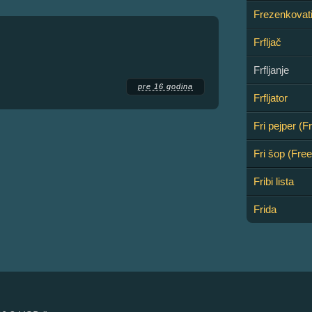
Frezenkovat
Frfljač
Frfljanje
pre 16 godina
Frfljator
Fri pejper (F
Fri šop (Fre
Fribi lista
Frida