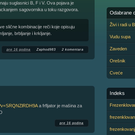
aznaju suglasnici B, F i V. Ova pojava je
juckanjem sagovornika u toku razgovora.
Odabrane de
Živi i radi u
e slične kombinacije reči koje opisuju
anje, brbljanje i krkljanje.
Vudu supa
Zaveden
pre 16 godina
Zaphod983
2 komentara
Orešnik
Cveće
Indeks
Frezenklovan
ch?v=SRQNZlRDH9A
a frfljator je mašina za
XD
frezenklovan
pre 16 godina
frezenkovan