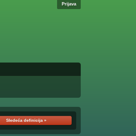
Prijava
Sledeća definicija »