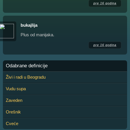
pre 16 godina
bukajlija
Plus od manijaka.
pre 16 godina
Odabrane definicije
Živi i radi u Beogradu
Vudu supa
Zaveden
Orešnik
Cveće