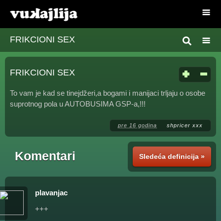
FRIKCIONI SEX
FRIKCIONI SEX
To vam je kad se tinejdžeri,a bogami i manijaci trljaju o osobe
suprotnog pola u AUTOBUSIMA GSP-a,!!!
pre 16 godina
shpricer xxx
Komentari
Sledeća definicija »
plavanjac
+++