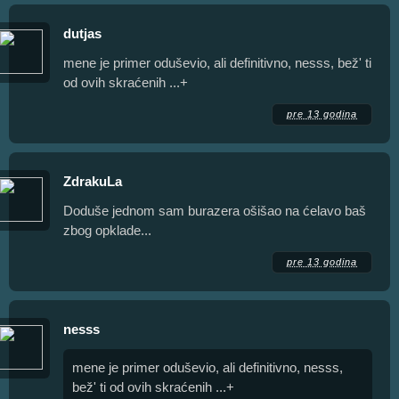
dutjas
mene je primer oduševio, ali definitivno, nesss, bež' ti
od ovih skraćenih ...+
pre 13 godina
ZdrakuLa
Doduše jednom sam burazera ošišao na ćelavo baš
zbog opklade...
pre 13 godina
nesss
mene je primer oduševio, ali definitivno, nesss,
bež' ti od ovih skraćenih ...+