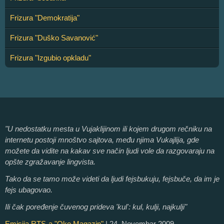
Frizura "Demokratija"
Frizura "Duško Savanović"
Frizura "Izgubio opkladu"
"U nedostatku mesta u Vujaklijinom ili kojem drugom rečniku na
internetu postoji mnoštvo sajtova, među njima Vukajlija, gde
možete da vidite na kakav sve način ljudi vole da razgovaraju na
opšte zgražavanje lingvista.
Tako da se tamo može videti da ljudi fejsbukuju, fejsbuče, da im je
fejs ubagovao.
Ili čak poređenje čuvenog prideva 'kul': kul, kulji, najkulji"
Emisija RTS-a "Oko Magazin"
| 24. Novembar 2009.