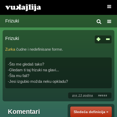
Frizuki
Frizuki
Zurka
čudne i nedefinisane forme.
-Što me gledaš tako?
-Gledam ti taj frizuki na glavi...
-Šta mu fali?
-Jesi izgubio možda neku opkladu?
pre 13 godina
nesss
Komentari
Sledeća definicija »