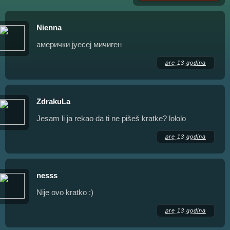
Nienna
амерички јуесеј мичиген
pre 13 godina
ZdrakuLa
Jesam li ja rekao da ti ne pišeš kratke? lololo
pre 13 godina
nesss
Nije ovo kratko :)
pre 13 godina