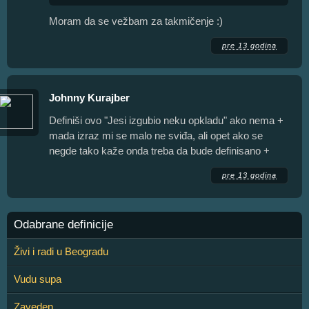
Moram da se vežbam za takmičenje :)
pre 13 godina
Johnny Kurajber
Definiši ovo "Jesi izgubio neku opkladu" ako nema +
mada izraz mi se malo ne sviđa, ali opet ako se
negde tako kaže onda treba da bude definisano +
pre 13 godina
Odabrane definicije
Živi i radi u Beogradu
Vudu supa
Zaveden