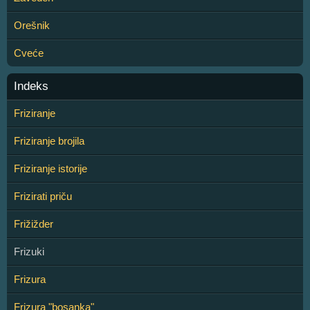
Orešnik
Cveće
Indeks
Friziranje
Friziranje brojila
Friziranje istorije
Frizirati priču
Frižižder
Frizuki
Frizura
Frizura "bosanka"