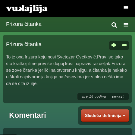
Frizura čitanka
Frizura čitanka
To je ona frizura koju nosi Svetozar Cvetković.Pravi se tako
što kratkoj ili ne previše dugoj kosi napraviš razdeljak.Frizura
se zove čitanka jer liči na otvorenu knjigu, a čitanka je nekako
u školi najotvaranija knjiga na časovima jer stalno nešto ima
da se čita iz nje.
pre 16 godina
sevast
Komentari
Sledeća definicija »