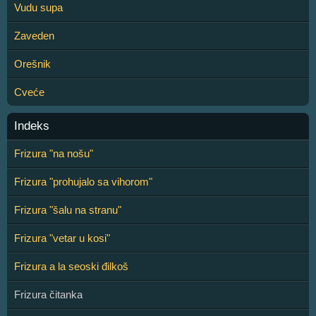
Vudu supa
Zaveden
Orešnik
Cveće
Indeks
Frizura "na nošu"
Frizura "prohujalo sa vihorom"
Frizura "šalu na stranu"
Frizura "vetar u kosi"
Frizura a la seoski đilkoš
Frizura čitanka