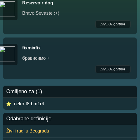
Reservoir dog
Bravo Sevaste :+)
pre 16 godina
fixmixfix
брависимо +
pre 16 godina
Omiljeno za (1)
neko-f8rbm1r4
Odabrane definicije
Živi i radi u Beogradu