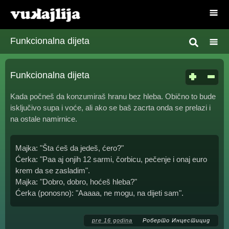
Funkcionalna dijeta
Funkcionalna dijeta
Kada počneš da konzumiraš hranu bez hleba. Obično to bude
isključivo supa i voće, ali ako se baš zacrta onda se prelazi i
na ostale namirnice.
Majka: "Šta ćeš da jedeš, ćero?"
Ćerka: "Paa aj onjih 12 sarmi, čorbicu, pečenje i onaj euro
krem da se zasladim".
Majka: "Dobro, dobro, hoćeš hleba?"
Ćerka (ponosno): "Aaaaa, ne mogu, na dijeti sam".
pre 16 godina
Роберто Инцестицид