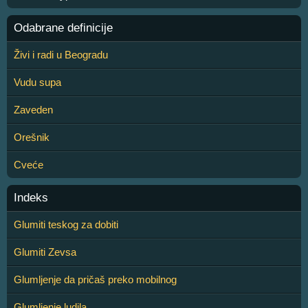
Odabrane definicije
Živi i radi u Beogradu
Vudu supa
Zaveden
Orešnik
Cveće
Indeks
Glumiti teskog za dobiti
Glumiti Zevsa
Glumljenje da pričaš preko mobilnog
Glumljenje ludila