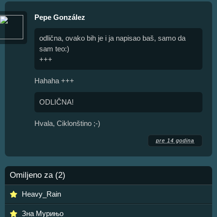
Pepe González
odlična, ovako bih je i ja napisao baš, samo da
sam teo:)
+++
Hahaha +++
ODLIČNA!
Hvala, Ciklonštino ;-)
pre 14 godina
Omiljeno za (2)
Heavy_Rain
Зна Мурињо