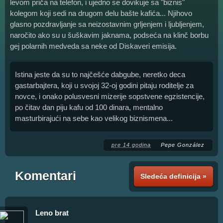
levom priča na telefon, i ujedno se dovikuje sa "biznis"
kolegom koji sedi na drugom delu bašte kafića... Njihovo
glasno pozdravljanje sa neizostavnim grljenjem i ljubljenjem,
naročito ako su u šuškavim jaknama, podseća na klinč borbu
gej polarnih medveda sa neke od Diskaveri emisija.
Istina jeste da su to najčešće dabgube, neretko deca
gastarbajtera, koji u svojoj 32-oj godini pitaju roditelje za
novce, i onako polusvesni mizerije sopstvene egzistencije,
po čitav dan piju kafu od 100 dinara, mentalno
masturbirajući na sebe kao velikog biznismena...
pre 14 godina
Pepe González
Komentari
Sledeća definicija »
Leno brat