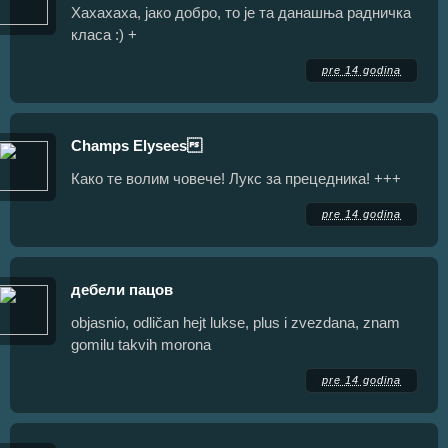
Хахахаха, јако добро, то је та данашња радничка
класа :) +
pre 14 godina
Champs Elysees­­
Како те волим човече! Лукс за прецедника! +++
pre 14 godina
дебели пацов
objasnio, odličan hejt lukse, plus i zvezdana, znam
gomilu takvih morona
pre 14 godina