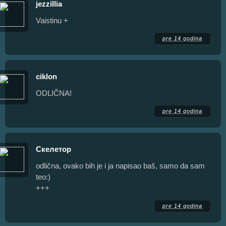
jezzillia
Vaistinu +
pre 14 godina
ciklon
ODLIČNA!
pre 14 godina
Скелетор
odlična, ovako bih je i ja napisao baš, samo da sam
teo:)
+++
pre 14 godina