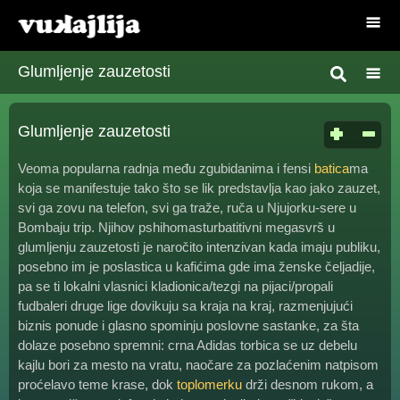
Glumljenje zauzetosti
Glumljenje zauzetosti
Veoma popularna radnja među zgubidanima i fensi
batica
ma
koja se manifestuje tako što se lik predstavlja kao jako zauzet,
svi ga zovu na telefon, svi ga traže, ruča u Njujorku-sere u
Bombaju trip. Njihov pshihomasturbatitivni megasvrš u
glumljenju zauzetosti je naročito intenzivan kada imaju publiku,
posebno im je poslastica u kafićima gde ima ženske čeljadije,
pa se ti lokalni vlasnici kladionica/tezgi na pijaci/propali
fudbaleri druge lige dovikuju sa kraja na kraj, razmenjujući
biznis ponude i glasno spominju poslovne sastanke, za šta
dolaze posebno spremni: crna Adidas torbica se uz debelu
kajlu bori za mesto na vratu, naočare za pozlaćenim natpisom
proćelavo teme krase, dok
toplomerku
drži desnom rukom, a