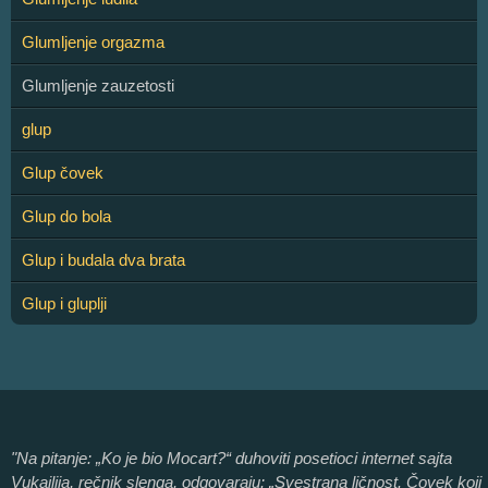
Glumljenje orgazma
Glumljenje zauzetosti
glup
Glup čovek
Glup do bola
Glup i budala dva brata
Glup i gluplji
"Na pitanje: „Ko je bio Mocart?“ duhoviti posetioci internet sajta
Vukajlija, rečnik slenga, odgovaraju: „Svestrana ličnost. Čovek koji