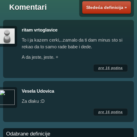
Komentari
Sledeća definicija »
ritam vrtoglavice
To i ja kazem cerki,..zamalo da ti dam minus sto si
rekao da to samo rade babe i dede.
A da jeste, jeste. +
pre 16 godina
Vesela Udovica
Za dlaku :D
pre 16 godina
Odabrane definicije