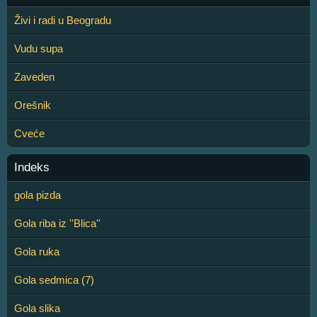
Živi i radi u Beogradu
Vudu supa
Zaveden
Orešnik
Cveće
Indeks
gola pizda
Gola riba iz ''Blica''
Gola ruka
Gola sedmica (7)
Gola slika