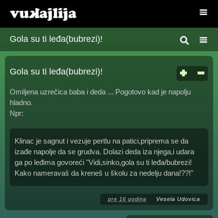
Gola su ti leđa(bubrezi)!
Gola su ti leđa(bubrezi)!
Omiljena uzrečica baba i deda ... Pogotovo kad je napolju
hladno.
Npr:
Klinac je sagnut i vezuje pertlu na patici,priprema se da
izađe napolje da se grudva. Dolazi deda iza njega,i udara
ga po leđima govoreći "Vidi,sinko,gola su ti leđa/bubrezi!
Kako nameravaš da kreneš u školu za nedelju dana!??!"
pre 16 godina
Vesela Udovica