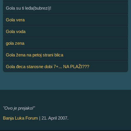
Gola su ti leđa(bubrezi)!
Gola vera
Gola voda
gola zena
Gola žena na petoj strani blica
Gola đeca starosne dobi 7+... NA PLAŽI???
"Ovo je prejako!"
Banja Luka Forum
| 21. April 2007.