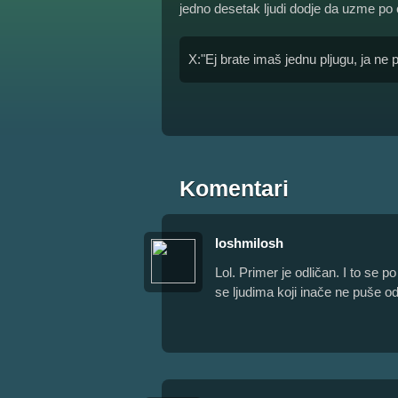
jedno desetak ljudi dodje da uzme po 
X:"Ej brate imaš jednu pljugu, ja ne
Komentari
loshmilosh
Lol. Primer je odličan. I to se 
se ljudima koji inače ne puše o