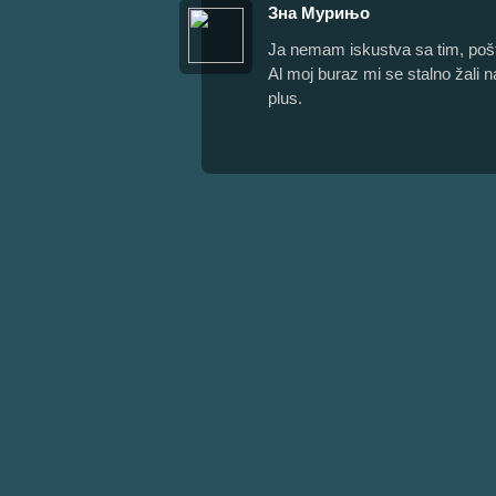
Зна Мурињо
Ja nemam iskustva sa tim, pošt
Al moj buraz mi se stalno žali n
plus.