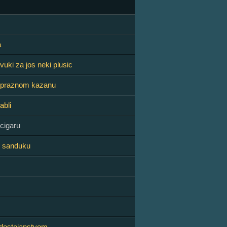
a
vuki za jos neki plusic
 praznom kazanu
abli
cigaru
o sanduku
 dostojanstvom