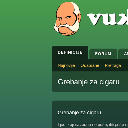
DEFINICIJE
FORUM
A
Najnovije
Odabrane
Pretraga
Grebanje za cigaru
Grebanje za cigaru
Ljudi koji navodno ne puše, iliti puše 