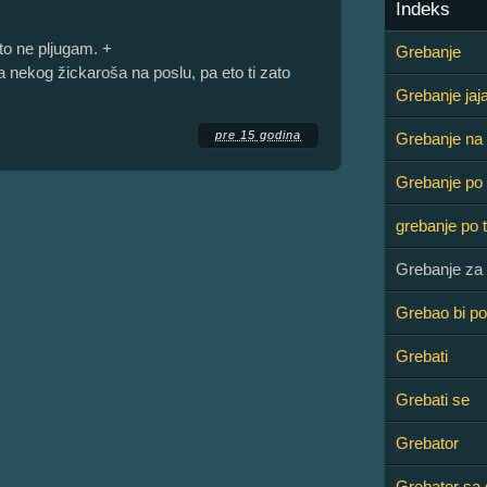
Indeks
o ne pljugam. +
Grebanje
a nekog žickaroša na poslu, pa eto ti zato
Grebanje jaj
pre 15 godina
Grebanje na 
Grebanje po
grebanje po t
Grebanje za 
Grebao bi p
Grebati
Grebati se
Grebator
Grebator sa