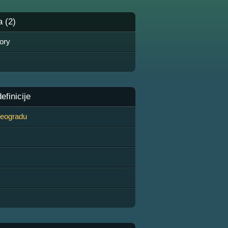
a (2)
ory
finicije
 Beogradu