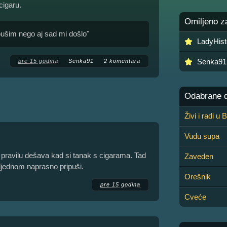
cigaru.
Omiljeno z
 pušim nego aj sad mi došlo"
LadyHist
Senka91
pre 15 godina
Senka91
2 komentara
Odabrane de
Živi i radi u
Vudu supa
po pravilu dešava kad si tanak s cigarama. Tad
Zaveden
djednom naprasno pripuši.
Orešnik
pre 15 godina
Cveće