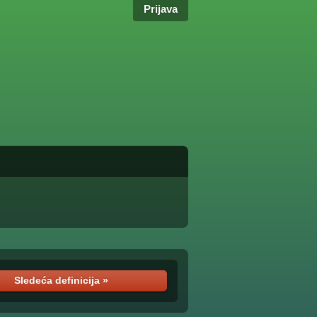
Prijava
Sledeća definicija »