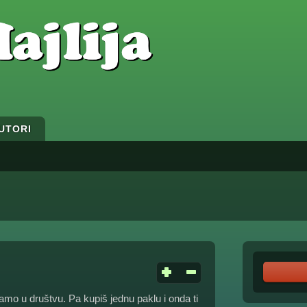
UTORI
samo u društvu. Pa kupiš jednu paklu i onda ti