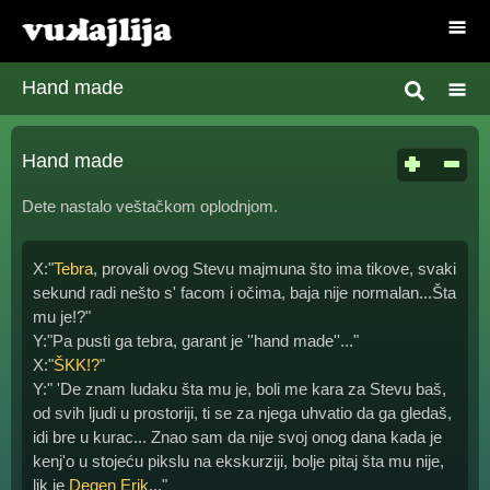
Hand made
Hand made
Dete nastalo veštačkom oplodnjom.
X:"
Tebra
, provali ovog Stevu majmuna što ima tikove, svaki
sekund radi nešto s' facom i očima, baja nije normalan...Šta
mu je!?"
Y:"Pa pusti ga tebra, garant je ''hand made''..."
X:"
ŠKK!?
"
Y:" 'De znam ludaku šta mu je, boli me kara za Stevu baš,
od svih ljudi u prostoriji, ti se za njega uhvatio da ga gledaš,
idi bre u kurac... Znao sam da nije svoj onog dana kada je
kenj'o u stojeću pikslu na ekskurziji, bolje pitaj šta mu nije,
lik je
Degen Erik
..."