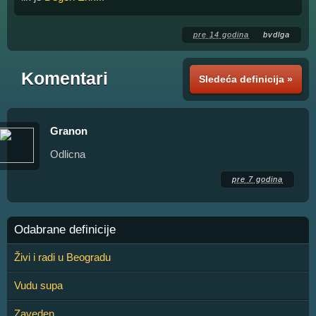
pre 14 godina
bvdlga
Komentari
Sledeća definicija »
Granon
Odlicna
pre 7 godina
Odabrane definicije
Živi i radi u Beogradu
Vudu supa
Zaveden