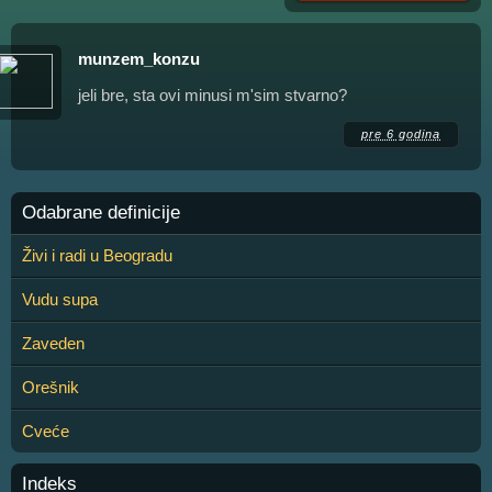
munzem_konzu
jeli bre, sta ovi minusi m'sim stvarno?
pre 6 godina
Odabrane definicije
Živi i radi u Beogradu
Vudu supa
Zaveden
Orešnik
Cveće
Indeks