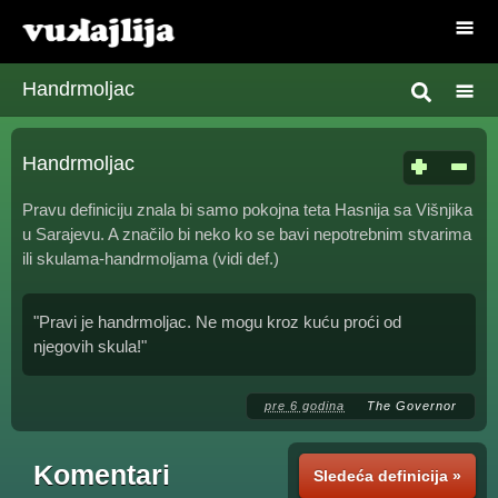
Handrmoljac
Handrmoljac
Pravu definiciju znala bi samo pokojna teta Hasnija sa Višnjika
u Sarajevu. A značilo bi neko ko se bavi nepotrebnim stvarima
ili skulama-handrmoljama (vidi def.)
"Pravi je handrmoljac. Ne mogu kroz kuću proći od
njegovih skula!"
pre 6 godina
The Governor
Komentari
Sledeća definicija »