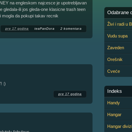
HONEY na engleskom najcesce je upotrebljavan
 gledala-ili jos gleda-one klasicne trash teen
Odabrane de
o i mogla da pokupi takav recnik
Živi i radi u
pre 17 godina
teaPanDora
2 komentara
Vudu supa
Zaveden
Orešnik
Cveće
! :)
Indeks
pre 17 godina
Handy
Hangar
Hangar divizi
olutely fabulous