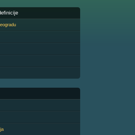
finicije
 Beogradu
ja