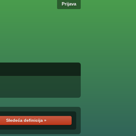
Prijava
Sledeća definicija »