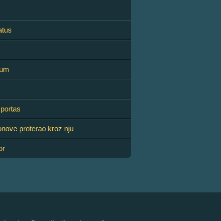
atus
oum
 portas
lonove proterao kroz nju
or