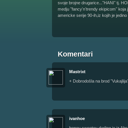
svoje brojne drugarice..."HANI" tj. 
medju "fancy'n'trendy ekipicom" koja je
americke serije 90-ih,iz kojih je jedin
Komentari
Mastrixt
+ Dobrodošla na brod "Vukajlija"
ivanhoe
honey sweetey darling je iz Abs