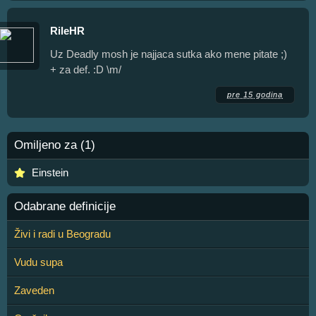
RileHR
Uz Deadly mosh je najjaca sutka ako mene pitate ;)
+ za def. :D \m/
pre 15 godina
Omiljeno za (1)
Einstein
Odabrane definicije
Živi i radi u Beogradu
Vudu supa
Zaveden