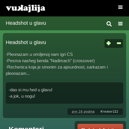
Headshot u glavu
Headshot u glavu
-Pleonazam u omiljenoj nam igri CS
-Pesma nasheg benda "Nadimach" (crossover)
-Rechenica koja je sinonim za apsurdnost, sarkazam i
pleonazam...
-dao si mu hed u glavu!
-a jok, u nogu!
pre 16 godina
Kreator111