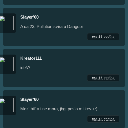
Slayer'60
A da 23. Pullution svira u Dangubi
pre 16 godina
Kreator111
ideš?
pre 16 godina
Slayer'60
Moz' bit' a i ne mora, jbg. pos'o mi kevu :)
pre 16 godina