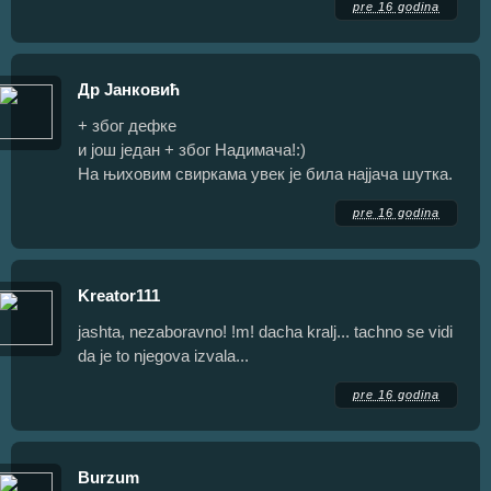
pre 16 godina
Др Јанковић
+ због дефке
и још један + због Надимача!:)
На њиховим свиркама увек је била најјача шутка.
pre 16 godina
Kreator111
jashta, nezaboravno! !m! dacha kralj... tachno se vidi
da je to njegova izvala...
pre 16 godina
Burzum