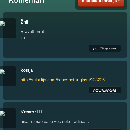
Komentari
Sledeća definicija »
Žnji
Bravo!!! Vrh!
+++
pre 16 godina
kostja
http://vukajlija.com/headshot-u-glavu/123226
pre 16 godina
Kreator111
nisam znao da je vec neko radio... -.-