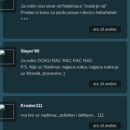
Ja volim onu stvar od Nadimaca "metal je rat"
Prodao si kosu za pizdu posao i devizu hahahahah
+++
pre 16 godina
Slayer'60
Ja volim GOKU RAC RAC RAC RAC
P.S. Nije uz Nadimac najjaca sutka, najjaca sutka je
uz Monolit, provereno ;)
pre 16 godina
Kreator111
ma bre uz nadimac, pollution i deflayer... 111
pre 16 godina