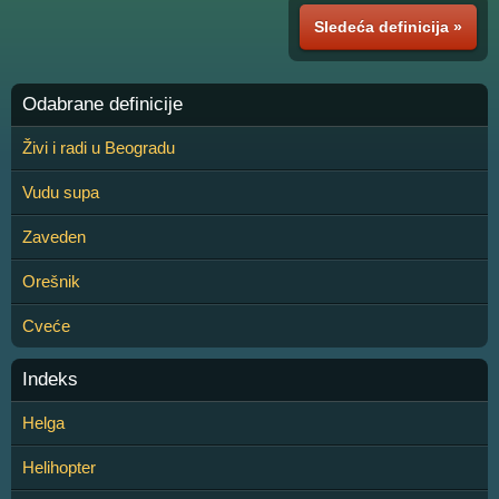
Sledeća definicija »
Odabrane definicije
Živi i radi u Beogradu
Vudu supa
Zaveden
Orešnik
Cveće
Indeks
Helga
Helihopter