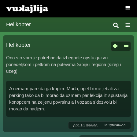
Helikopter
Helikopter
Ono sto vam je potrebno da izbegnete opstu guzvu
ponedeljkom i petkom na putevima Srbije i regiona (sireg i
uzeg).
A nemam pare da ga kupim. Mada, opet bi me jebali za
parking tako da bi morao da uzmem par lekcija iz spustanja
konopcem na zeljenu povrsinu a i vozaca s'dozvolu bi
morao da nadjem.
pre 16 godina
ilaugh2much