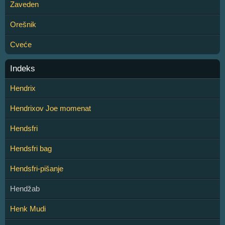
Zaveden
Orešnik
Cveće
Indeks
Hendrix
Hendrixov Joe momenat
Hendsfri
Hendsfri bag
Hendsfri-pišanje
Hendžab
Henk Mudi