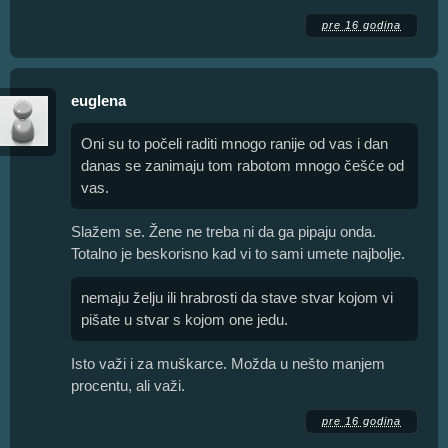
pre 16 godina
euglena
Oni su to počeli raditi mnogo ranije od vas i dan
danas se zanimaju tom rabotom mnogo češće od
vas.
Slažem se. Žene ne treba ni da ga pipaju onda.
Totalno je beskorisno kad vi to sami umete najbolje.
nemaju želju ili hrabrosti da stave stvar kojom vi
pišate u stvar s kojom one jedu.
Isto važi i za muškarce. Možda u nešto manjem
procentu, ali važi.
pre 16 godina