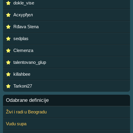
dokle_vise
Аскурђел
Rđava Stena
sedplas
Clemenza
talentovano_glup
killahbee
Tarkoni27
Odabrane definicije
Živi i radi u Beogradu
Vudu supa