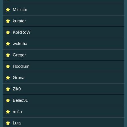
Misisipi
kurator
KoRRoW
wuksha
Gregor
Hoodlum
Gruna
Zik0
Belac91
mića
Luta