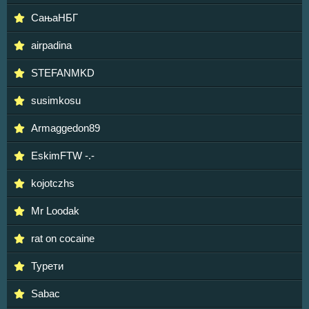
СањаНБГ
airpadina
STEFANMKD
susimkosu
Armaggedon89
EskimFTW -.-
kojotczhs
Mr Loodak
rat on cocaine
Турети
Sabac