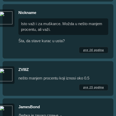
Nickname
Isto važi i za muškarce. Možda u nešto manjem
procentu, ali važi.
Šta, da stave kurac u usta?
pre 16 godina
ZVIIIZ
nešto manjem procentu koji iznosi oko 0.5
pre 15 godina
JamesBond
Дефка је тешко срање. -