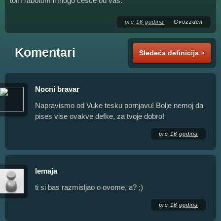
tom rabotom mnogo češće od vas.
pre 16 godina
Gvozzden
Komentari
Sledeća definicija »
Nocni bravar
Napravismo od Vuke tesku pornjavu! Bolje nemoj da
pises vise ovakve defke, za tvoje dobro!
pre 16 godina
lemaja
ti si bas razmisljao o ovome, a? ;)
pre 16 godina