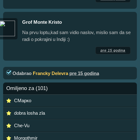
Grof Monte Kristo
Na prvu loptu,kad sam vidio naslov, mislio sam da se
radi o pokrajini u Indiji :)
pre 15 godina
Odabrao
Francky Delevra
pre 15 godina
Omiljeno za (101)
СМарко
dobra losha zla
Che-Vu
Morgothmir