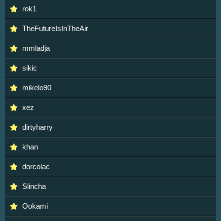
rok1
TheFutureIsInTheAir
mmladja
sikic
mikelo90
xez
dirtyharry
khan
dorcolac
Slincha
Ookami