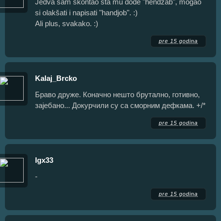
Jedva sam skontao šta mu dođe "hendžab", mogao
si olakšati i napisati "handjob". :)
Ali plus, svakako. :)
pre 15 godina
Kalaj_Brcko
Браво друже. Коначно нешто брутално, готивно,
зајебано... Докурчили су са сморним дефкама. +/*
pre 15 godina
Igx33
-
pre 15 godina