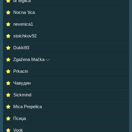
dr teglica
Nocna 'tica
nevenica1
stoichkov92
Dukki93
Zgažena Mačka -.-
Prkacin
Чавудин
Sickmind
Mica Prepelica
Псиџа
Vook