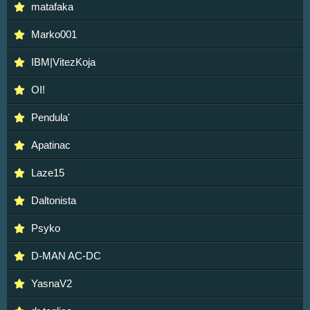
matafaka
Marko001
IBM|VitezKoja
OI!
Pendula'
Apatinac
Laze15
Daltonista
Psyko
D-MAN AC-DC
YasnaV2