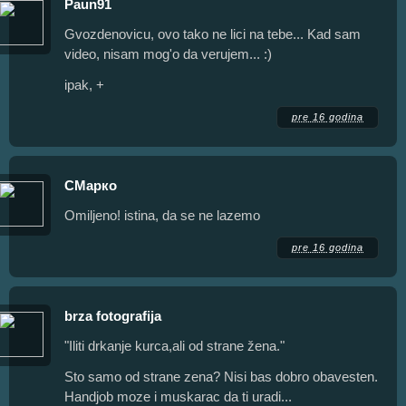
Paun91
Gvozdenovicu, ovo tako ne lici na tebe... Kad sam
video, nisam mog'o da verujem... :)
ipak, +
pre 16 godina
СМарко
Omiljeno! istina, da se ne lazemo
pre 16 godina
brza fotografija
"Iliti drkanje kurca,ali od strane žena."
Sto samo od strane zena? Nisi bas dobro obavesten.
Handjob moze i muskarac da ti uradi...