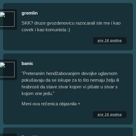
gremlin
SKK? druze gvozdenovicu razocarali ste me i kao
covek i kao komunista :)
pre 16 godina
banic
"Preteranim hendžabovanjem devojke uglavnom
pokušavaju da se iskupe za to što nemaju želju ili
hrabrosti da stave stvar kojom vi pišate u stvar s
kojom one jedu."
Meni ova rečenica objasnila +
pre 16 godina