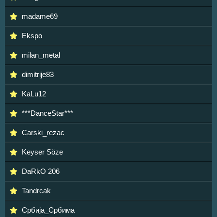
madame69
Ekspo
milan_metal
dimitrije83
KaLu12
***DanceStar***
Carski_rezac
Keyser Söze
DaRkO 206
Tandrcak
Србија_Србима