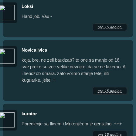
Loksi
Hand job. Vau -
pre 15 godina
Novica Ivica
koja, bre, ne zeli baudzab? to one sa manje od 16.
sve preko su vec velike devojke, da se ne lazemo. A
i hendzob smara. zato volimo starije tete, iliti
kuguarke. jelte. +
pre 15 godina
kurator
Poredjenje sa Ilićem i Mrkonjićem je genijalno. +++
pre 15 godina