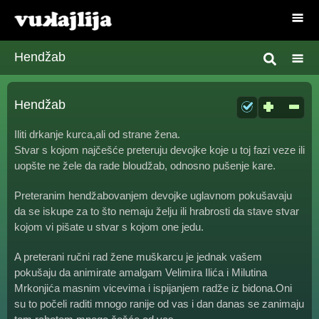
Hendžab
Hendžab
Iliti drkanje kurca,ali od strane žena.
Stvar s kojom najčešće preteruju devojke koje u toj fazi veze ili
uopšte ne žele da rade bloudžab, odnosno pušenje kare.
Preteranim hendžabovanjem devojke uglavnom pokušavaju
da se iskupe za to što nemaju želju ili hrabrosti da stave stvar
kojom vi pišate u stvar s kojom one jedu.
A preterani ručni rad žene muškarcu je jednak vašem
pokušaju da animirate amalgam Velimira Ilića i Milutina
Mrkonjića masnim vicevima i ispijanjem radže iz bidona.Oni
su to počeli raditi mnogo ranije od vas i dan danas se zanimaju