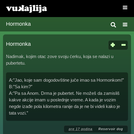
Hormonka
Hormonka
Nadimak, kojim otac zove svoju ćerku, koja se nalazi u
pubertetu.
A:”Jao, koje sam dogodovštine juče imao sa Hormonkom!”
B:”Sa kim?”
A:”Pa sa Anom. Drma je pubertet. Ne možeš da zamisliš
kakve akcije imam u poslednje vreme. A kada je vozim
negde izađe pola kilometra ranije da je ne bi videli kako je
tata vozi.”
pre 17 godina
Reservoir dog