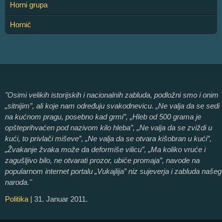
Horni grupa
Hornić
"Osimi velikih istorijskih i nacionalnih zabluda, podložni smo i onim
„sitnijim”, ali koje nam određuju svakodnevicu. „Ne valja da se sedi
na kućnom pragu, posebno kad grmi”, „Hleb od 500 grama je
opšteprihvaćen pod nazivom kilo hleba”, „Ne valja da se zviždi u
kući, to privlači miševe”, „Ne valja da se otvara kišobran u kući”,
„Žvakanje žvaka može da deformiše vilicu”, „Ma koliko vruće i
zagušljivo bilo, ne otvarati prozor, ubiće promaja”, navode na
popularnom internet portalu „Vukajlija” niz sujeverja i zabluda našeg
naroda."
Politika
| 31. Januar 2011.