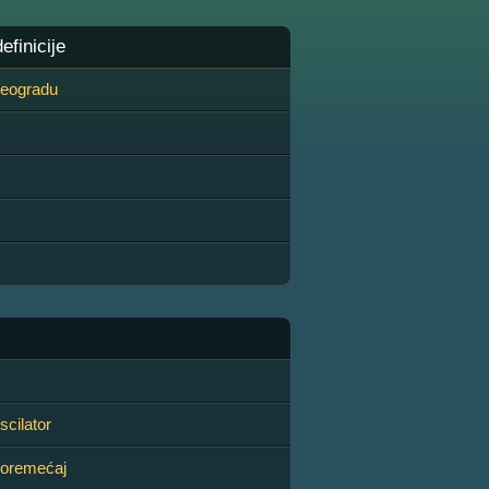
finicije
 Beogradu
cilator
oremećaj