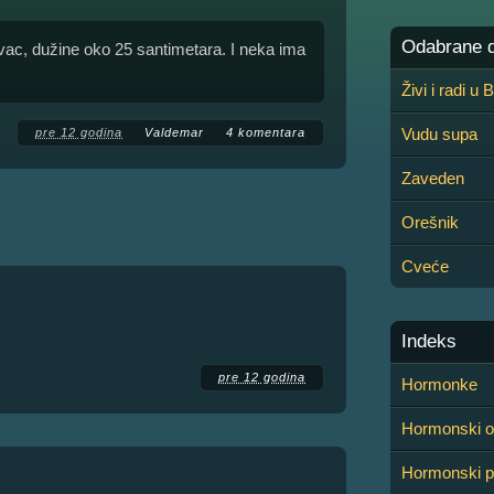
Odabrane de
vac, dužine oko 25 santimetara. I neka ima
Živi i radi u
Vudu supa
pre 12 godina
Valdemar
4 komentara
Zaveden
Orešnik
Cveće
Indeks
pre 12 godina
Hormonke
Hormonski os
Hormonski p