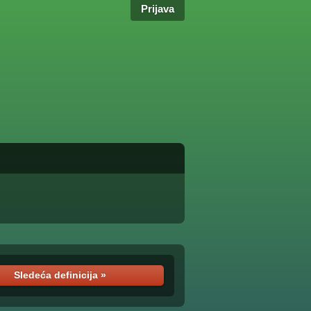
Prijava
Sledeća definicija »