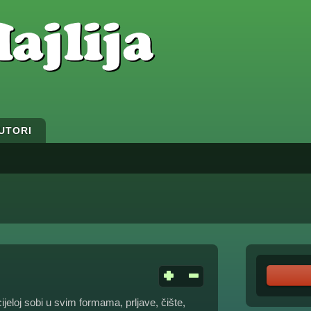
UTORI
jeloj sobi u svim formama, prljave, čište,