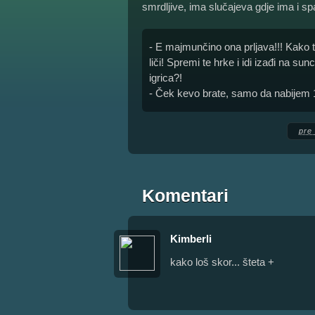
smrdljive, ima slučajeva gdje ima i spal
- E majmunčino ona prljava!!! Kako te
liči! Spremi te hrke i idi izađi na sun
igrica?!
- Ček kevo brate, samo da nabijem 16
pre
Komentari
Kimberli
kako loš skor... šteta +