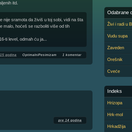
jenih itd.
Odabrane de
 nije sramota da živiš u toj sobi, vidi na šta
Živi i radi u
ce malo, hoćeš se razboliti više od tih
Vudu supa
-ti level, odmah ću ja...
Zaveden
 15 godina
OptimalniPesimizam
1 komentar
Orešnik
Cveće
Indeks
Hrizopa
Hrk-mol
pre 14 godina
Hrkadžija