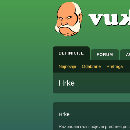
DEFINICIJE
FORUM
A
Najnovije
Odabrane
Pretraga
Hrke
Hrke
Razbacani razni odjevni predmeti po ci