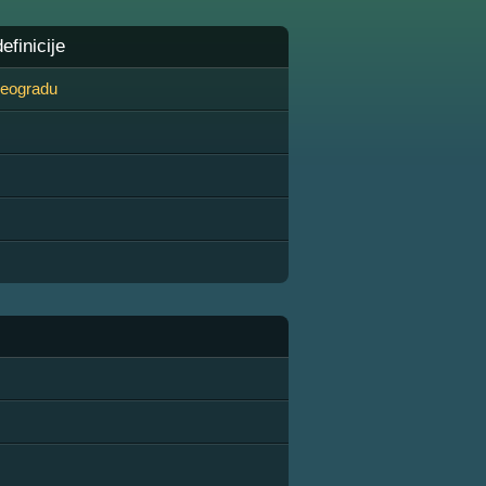
finicije
 Beogradu