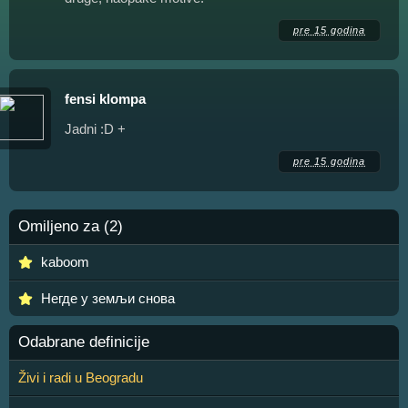
pre 15 godina
fensi klompa
Jadni :D +
pre 15 godina
Omiljeno za (2)
kaboom
Негде у земљи снова
Odabrane definicije
Živi i radi u Beogradu