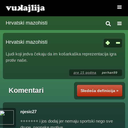
Hrvatski mazohisti
Hrvatski mazohisti
Ljudi koji jedva čekaju da im košarkaška reprezentacija igra
protiv naše.
pre 15 godina
perhan99
Komentari
Sledeća definicija »
njesic27
+++++++ i jos dodaj jer nemaju sportski nego sve
druge, naopake motive.