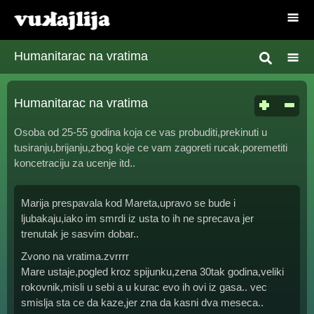
Humanitarac na vratima
Humanitarac na vratima
Osoba od 25-55 godina koja ce vas probuditi,prekinuti u
tusiranju,brijanju,zbog koje ce vam zagoreti rucak,poremetiti
koncetraciju za ucenje itd..
Marija prespavala kod Mareta,upravo se bude i
ljubakaju,iako im smrdi iz usta to ih ne sprecava jer
trenutak je sasvim dobar..
Zvono na vratima.zvrrrr
Mare ustaje,pogled kroz spijunku,zena 30tak godina,veliki
rokovnik,misli u sebi a u kurac evo ih ovi iz gasa.. vec
smislja sta ce da kaze,jer zna da kasni dva meseca..