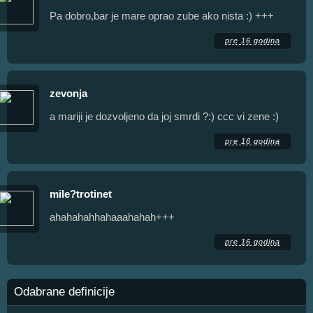
Pa dobro,bar je mare oprao zube ako nista :) +++
pre 16 godina
zevonja
a mariji je dozvoljeno da joj smrdi ?:) ccc vi zene :)
pre 16 godina
mile?trotinet
ahahahahhahaaahahah+++
pre 16 godina
Odabrane definicije