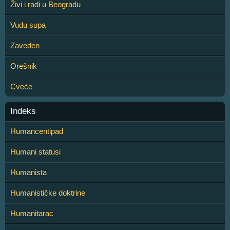
Živi i radi u Beogradu
Vudu supa
Zaveden
Orešnik
Cveće
Indeks
Humancentipad
Humani statusi
Humanista
Humanističke doktrine
Humanitarac