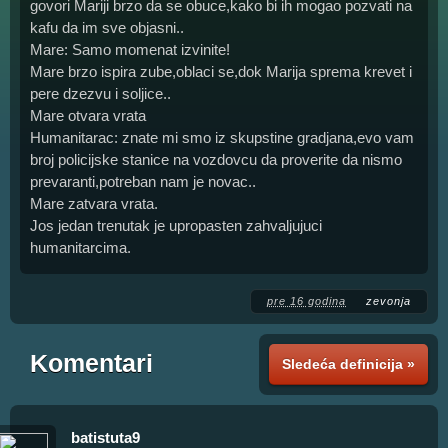
govori Mariji brzo da se obuce,kako bi ih mogao pozvati na
kafu da im sve objasni..
Mare: Samo momenat izvinite!
Mare brzo ispira zube,oblaci se,dok Marija sprema krevet i
pere dzezvu i soljice..
Mare otvara vrata
Humanitarac: znate mi smo iz skupstine gradjana,evo vam
broj policijske stanice na vozdovcu da proverite da nismo
prevaranti,potreban nam je novac..
Mare zatvara vrata.
Jos jedan trenutak je upropasten zahvaljujuci
humanitarcima.
pre 16 godina
zevonja
Komentari
Sledeća definicija »
batistuta9