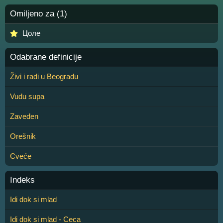
Omiljeno za (1)
Цоле
Odabrane definicije
Živi i radi u Beogradu
Vudu supa
Zaveden
Orešnik
Cveće
Indeks
Idi dok si mlad
Idi dok si mlad - Ceca