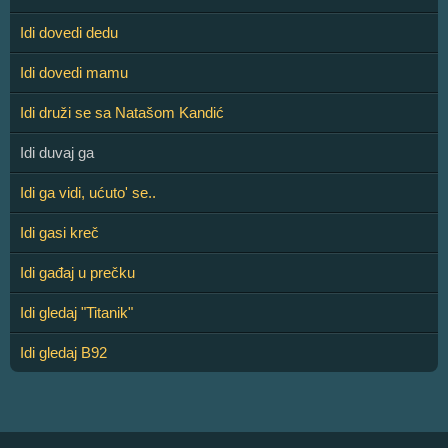
Idi dovedi dedu
Idi dovedi mamu
Idi druži se sa Natašom Kandić
Idi duvaj ga
Idi ga vidi, ućuto' se..
Idi gasi kreč
Idi gađaj u prečku
Idi gledaj "Titanik"
Idi gledaj B92