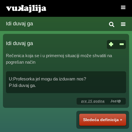
Idi duvaj ga
Idi duvaj ga
Rečenica koja se i u primernoj situaciji može shvatiti na
pogrešan način
U:Profesorka jel mogu da izduvam nos?
P:Idi duvaj ga.
pre 15 godina
Jozl@
Sledeća definicija »