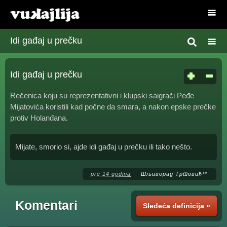
Idi gađaj u prečku
Idi gađaj u prečku
Rečenica koju su reprezentativni i klupski saigrači Peđe
Mijatovića koristili kad počne da smara, a nakon epske prečke
protiv Holanđana.
Mijate, smorio si, ajde idi gađaj u prečku ili tako nešto.
pre 14 godina
Шљиворад Тртовић™
Komentari
Sledeća definicija »