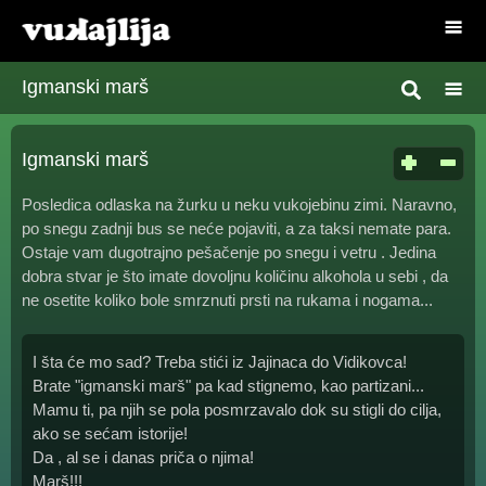
Igmanski marš
Igmanski marš
Posledica odlaska na žurku u neku vukojebinu zimi. Naravno,
po snegu zadnji bus se neće pojaviti, a za taksi nemate para.
Ostaje vam dugotrajno pešačenje po snegu i vetru . Jedina
dobra stvar je što imate dovoljnu količinu alkohola u sebi , da
ne osetite koliko bole smrznuti prsti na rukama i nogama...
I šta će mo sad? Treba stići iz Jajinaca do Vidikovca!
Brate "igmanski marš" pa kad stignemo, kao partizani...
Mamu ti, pa njih se pola posmrzavalo dok su stigli do cilja,
ako se sećam istorije!
Da , al se i danas priča o njima!
Marš!!!