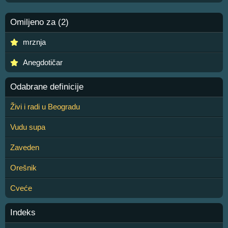
Omiljeno za (2)
mrznja
Anegdotičar
Odabrane definicije
Živi i radi u Beogradu
Vudu supa
Zaveden
Orešnik
Cveće
Indeks