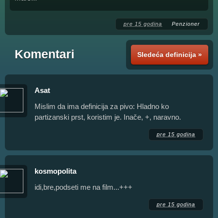
pre 15 godina
Penzioner
Komentari
Sledeća definicija »
Asat
Mislim da ima definicija za pivo: Hladno ko
partizanski prst, koristim je. Inače, +, naravno.
pre 15 godina
kosmopolita
idi,bre,podseti me na film...+++
pre 15 godina