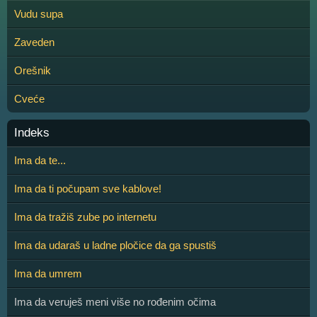
Vudu supa
Zaveden
Orešnik
Cveće
Indeks
Ima da te...
Ima da ti počupam sve kablove!
Ima da tražiš zube po internetu
Ima da udaraš u ladne pločice da ga spustiš
Ima da umrem
Ima da veruješ meni više no rođenim očima