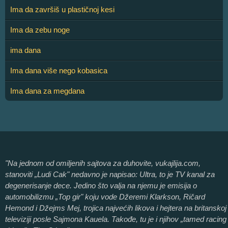
Ima da završiš u plastičnoj kesi
Ima da zebu noge
ima dana
Ima dana više nego kobasica
Ima dana za megdana
"Na jednom od omiljenih sajtova za duhovite, vukajlija.com,
stanoviti „Ludi Cak" nedavno je napisao: Ultra, to je TV kanal za
degenerisanje dece. Jedino što valja na njemu je emisija o
automobilizmu „Top gir" koju vode Džeremi Klarkson, Ričard
Hemond i Džejms Mej, trojica najvećih likova i hejtera na britanskoj
televiziji posle Sajmona Kauela. Takođe, tu je i njihov „tamed racing