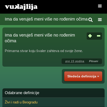
Ima da veruješ meni više no rođenim očima
Ima da veruješ meni više no rođenim
očima
Primarna stvar koju švaler zahteva od svoje žene.
pre 15 godina
Plisani
Sledeća definicija »
Odabrane definicije
Živi i radi u Beogradu