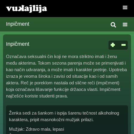
Inpičment
Inpičment
Označava seksualni čin koji ne mora striktno imati i ženu
među akterima. Tokom sezona parenja može se primenjivati i
kao način udvaranja, a može imati i karakter pretnje. Upotreba
izraza je veoma široka i zavisi od situacije kao i od samih
aktera. Reč je poreklom nastala od slične reči (impičment)
koja označava lišavanje funkcije držaoca vlasti. Impičment
najčešće koriste studenti prava.
Ženka sedi za šankom i ispija šarenu tečnost alkoholnog
karaktera, pripit masnokožni mužjak prilazi.
Mužjak: Zdravo mala, lepasi