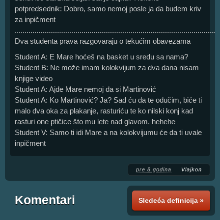
potpredsednik: Dobro, samo nemoj posle ja da budem kriv
za inpičment
......................................................................................................
Dva studenta prava razgovaraju o tekućim obavezama
Student A: E Mare hoćeš na basket u sredu sa nama?
Student B: Ne može imam kolokvijum za dva dana nisam
knjige video
Student A: Ajde Mare nemoj da si Martinović
Student A: Ko Martinović? Ja? Sad ću da te odučim, biće ti
malo dva oka za plakanje, rasturiću te ko nilski konj kad
rasturi one ptičice što mu lete nad glavom. hehehe
Student V: Samo ti idi Mare a na kolokvijumu će da ti uvale
inpičment
pre 8 godina
Vlajkon
Komentari
Sledeća definicija »