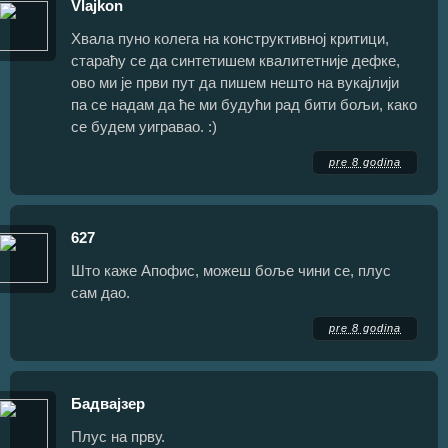
Vlajkon
Хвала пуно колега на конструктивној критици,
стараћу се да синтетишем квалитетније дефке,
ово ми је први пут да пишем нешто на вукајлији
па се надам да ће ми будући рад бити бољи, како
се будем уигравао. :)
pre 8 godina
627
Што каже Апофис, можеш боље чини се, плус
сам дао.
pre 8 godina
Бадвајзер
Плус на прву.