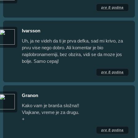
pre 8 godina
Ivarsson
Uh, ja ne videh da ti je prva defka, sad mi krivo, za
prvu vise nego dobro. Ali komentar je bio
najdobronamerniji, bez obzira, vidi se da moze jos
bolje. Samo cepaj!
pre 8 godina
Granon
Kako vam je branša složna!!
Vlajkane, vreme je za drugu.
+
pre 8 godina