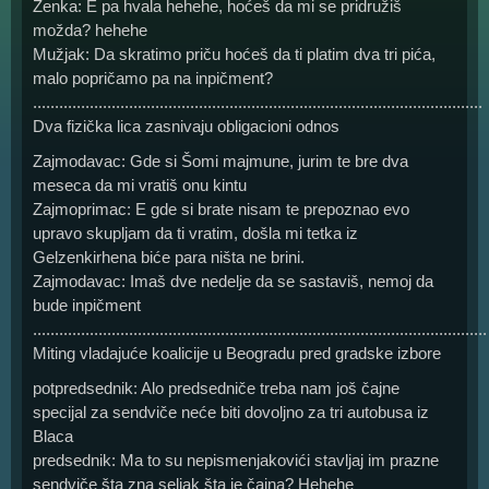
Ženka: E pa hvala hehehe, hoćeš da mi se pridružiš
možda? hehehe
Mužjak: Da skratimo priču hoćeš da ti platim dva tri pića,
malo popričamo pa na inpičment?
.......................................................................................................
Dva fizička lica zasnivaju obligacioni odnos
Zajmodavac: Gde si Šomi majmune, jurim te bre dva
meseca da mi vratiš onu kintu
Zajmoprimac: E gde si brate nisam te prepoznao evo
upravo skupljam da ti vratim, došla mi tetka iz
Gelzenkirhena biće para ništa ne brini.
Zajmodavac: Imaš dve nedelje da se sastaviš, nemoj da
bude inpičment
........................................................................................................
Miting vladajuće koalicije u Beogradu pred gradske izbore
potpredsednik: Alo predsedniče treba nam još čajne
specijal za sendviče neće biti dovoljno za tri autobusa iz
Blaca
predsednik: Ma to su nepismenjakovići stavljaj im prazne
sendviče šta zna seljak šta je čajna? Hehehe