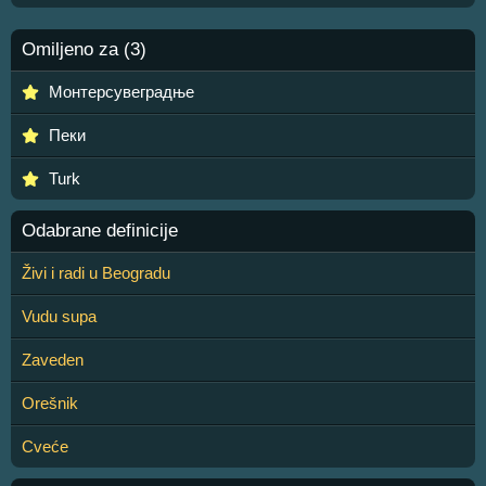
Omiljeno za (3)
Монтерсувеградње
Пеки
Turk
Odabrane definicije
Živi i radi u Beogradu
Vudu supa
Zaveden
Orešnik
Cveće