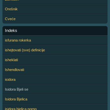
Orešnik
Cveće
Indeks
isfurana rokerka
ishejtovati (sve) definicije
isheklati
Ishendlovati
isidora
Isidora Bjeli se
Isidora Bjelica
isidora bjelica porno