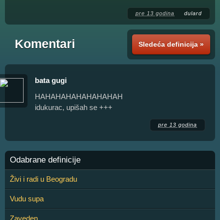
pre 13 godina
dulard
Komentari
Sledeća definicija »
bata gugi
HAHAHAHAHAHAHAHAH
idukurac, upišah se +++
pre 13 godina
Odabrane definicije
Živi i radi u Beogradu
Vudu supa
Zaveden