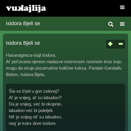
Isidora Bjeli se
Isidora Bjeli se
Hasanaginica-stajl Isidora.
Al' pečovana njenom nadasve enormnom nosinom kroz koju
mogu da struje pozamašne količine koksa. Pandan Gandalfu
Belom, Isidora Bjela..
Šta se b'jeli u gori zelenoj?
Al' je snijeg, al' su labudovi?
Da je snijeg, već bi okopnio,
labudovi već bi poletjeli.
Nit' je snijeg nit' su labudovi,
neg' je koks dore-Isidore.