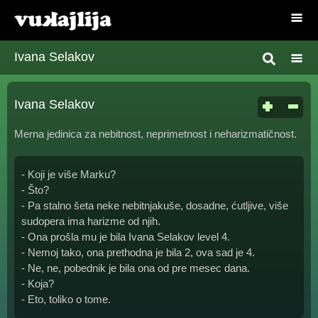
Ivana Selakov
Ivana Selakov
Merna jedinica za nebitnost, neprimetnost i neharizmatičnost.
- Koji je više Marku?
- Što?
- Pa stalno šeta neke nebitnjakuše, dosadne, ćutljive, više
sudopera ima harizme od njih.
- Ona prošla mu je bila Ivana Selakov level 4.
- Nemoj tako, ona prethodna je bila 2, ova sad je 4.
- Ne, ne, pobednik je bila ona od pre mesec dana.
- Koja?
- Eto, toliko o tome.