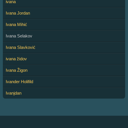
ivana
Ivana Jordan
Ivana Mihić
Ivana Selakov
Ivana Slavković
ivana židov
Ivana Žigon
Ivander Holifild
Ivanjdan