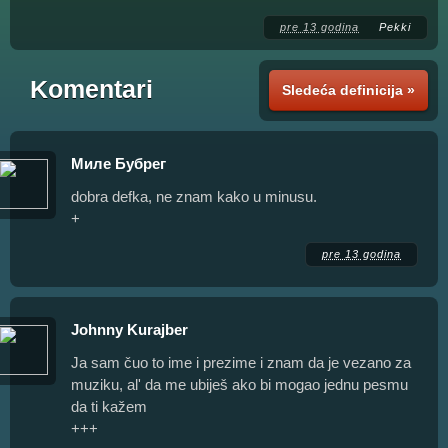
pre 13 godina
Pekki
Komentari
Sledeća definicija »
Миле Бубрег
dobra defka, ne znam kako u minusu.
+
pre 13 godina
Johnny Kurajber
Ja sam čuo to ime i prezime i znam da je vezano za
muziku, al' da me ubiješ ako bi mogao jednu pesmu
da ti kažem
+++