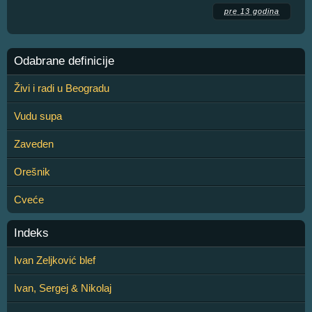
pre 13 godina
Odabrane definicije
Živi i radi u Beogradu
Vudu supa
Zaveden
Orešnik
Cveće
Indeks
Ivan Zeljković blef
Ivan, Sergej & Nikolaj