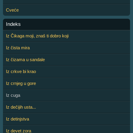
Cveće
Indeks
Iz Čikaga moji, znaš ti dobro koji
Iz čista mira
Iz čizama u sandale
Iz crkve bi krao
Iz crnjeg u gore
Iz cuga
Iz dečijih usta...
Iz detinjstva
Iz devet zora