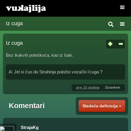
Iz cuga
Iz cuga
Bez ikakvih poteškoća, kao iz šale.
A: Jel si čuo da Strahinja položio vozački i'cuga ?
pre 15 godina
Dzankee
Komentari
Sledeća definicija »
StrajaKg