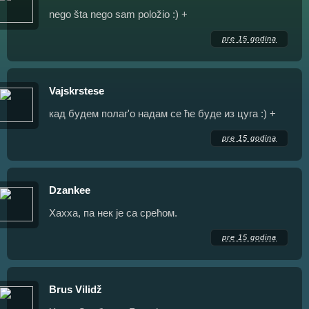
nego šta nego sam položio :) +
pre 15 godina
Vajskrstese
кад будем полаг'о надам се ће буде из цуга :) +
pre 15 godina
Dzankee
Хахха, па нек је са срећом.
pre 15 godina
Brus Vilidž