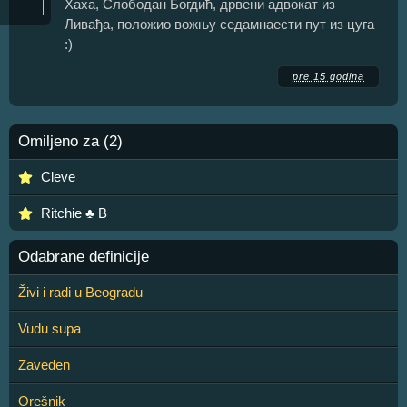
Хаха, Слободан Богдић, дрвени адвокат из
Ливађа, положио вожњу седамнаести пут из цуга
:)
pre 15 godina
Omiljeno za (2)
Cleve
Ritchie ♣ B
Odabrane definicije
Živi i radi u Beogradu
Vudu supa
Zaveden
Orešnik