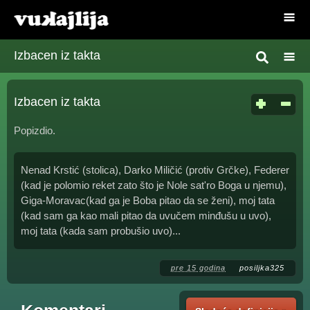
Izbacen iz takta
Izbacen iz takta
Popizdio.
Nenad Krstić (stolica), Darko Miličić (protiv Grčke), Federer
(kad je polomio reket zato što je Nole sat'ro Boga u njemu),
Giga-Moravac(kad ga je Boba pitao da se ženi), moj tata
(kad sam ga kao mali pitao da uvučem minđušu u uvo),
moj tata (kada sam probušio uvo)...
pre 15 godina
posiljka325