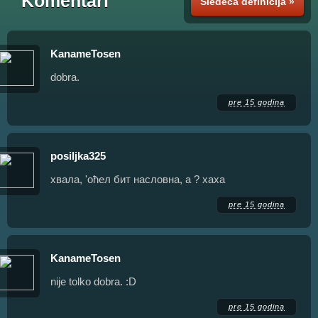
Komentari
Sledeća definicija »
KanameTosen
dobra.
pre 15 godina
posiljka325
хвала, 'оћел бит насловна, а ? хаха
pre 15 godina
KanameTosen
nije tolko dobra. :D
pre 15 godina