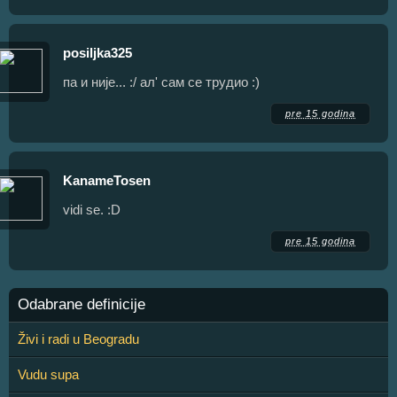
posiljka325
па и није... :/ ал' сам се трудио :)
pre 15 godina
KanameTosen
vidi se. :D
pre 15 godina
Odabrane definicije
Živi i radi u Beogradu
Vudu supa