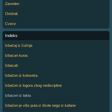
Zaveden
Orešnik
Cveće
Indeks
Izbačaj iz čučnja
Izbacan kurac
Izbacati
Izbačen iz koloseka
Izbačen iz logora zbog nediscipline
Izbacen iz takta
Izbačen je više puta iz škole nego iz kafane