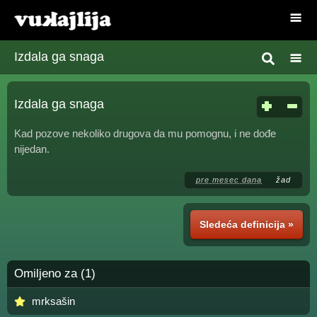
Izdala ga snaga
Izdala ga snaga
Kad pozove nekoliko drugova da mu pomognu, i ne dođe
nijedan.
pre mesec dana
žad
Sledeća definicija »
Omiljeno za (1)
mrksašin