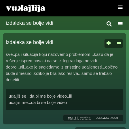
izdaleka se bolje vidi
izdaleka se bolje vidi
sve..pa i situacija koju nazovemo problemom...kažu da je
rešenje ispred nosa..i da se iz tog razloga ne vidi
dobro...ali..ako je sagledamo iz pristojne udaljenosti...obično
bude smešno..koliko je bila lako rešiva...samo se trebalo
dosetiti
udaljiš se ..da bi me bolje video..ili
udaljiš me...da bi se bolje video
pre 17 godina
nadlanu.mom