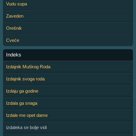
Vudu supa
Zaveden
Orešnik
Cveće
Indeks
Izdajnik Muškog Roda
Izdajnik svoga roda
Izdaju ga godine
Izdala ga snaga
Izdale me opet dame
izdaleka se bolje vidi