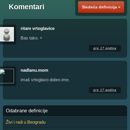
Komentari
Sledeća definicija »
ritam vrtoglavice
Bas tako. +
pre 17 godina
nadlanu.mom
imaš vrtoglavo dobro ime.
pre 17 godina
Odabrane definicije
Živi i radi u Beogradu