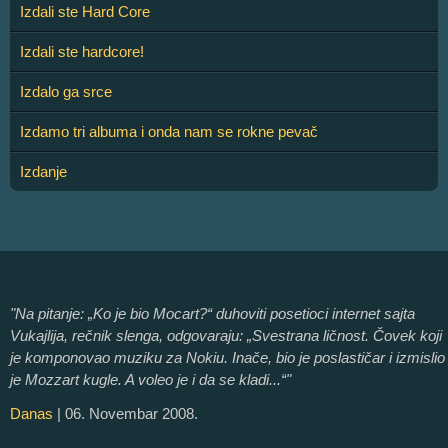
Izdali ste Hard Core
Izdali ste hardcore!
Izdalo ga srce
Izdamo tri albuma i onda nam se rokne pevač
Izdanje
"Na pitanje: „Ko je bio Mocart?“ duhoviti posetioci internet sajta
Vukajlija, rečnik slenga, odgovaraju: „Svestrana ličnost. Čovek koji
je komponovao muziku za Nokiu. Inače, bio je poslastičar i izmislio
je Mozzart kugle. A voleo je i da se kladi...“"
Danas
| 06. Novembar 2008.