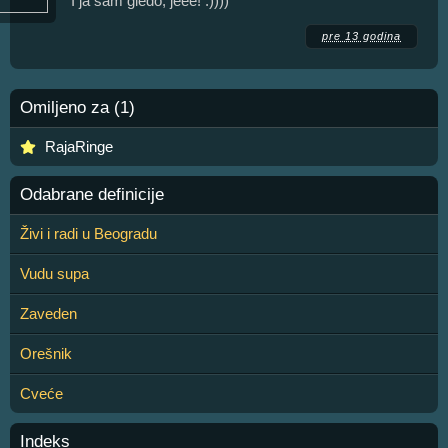
I ja sam gledo, jeee! :))))
pre 13 godina
Omiljeno za (1)
RajaRinge
Odabrane definicije
Živi i radi u Beogradu
Vudu supa
Zaveden
Orešnik
Cveće
Indeks