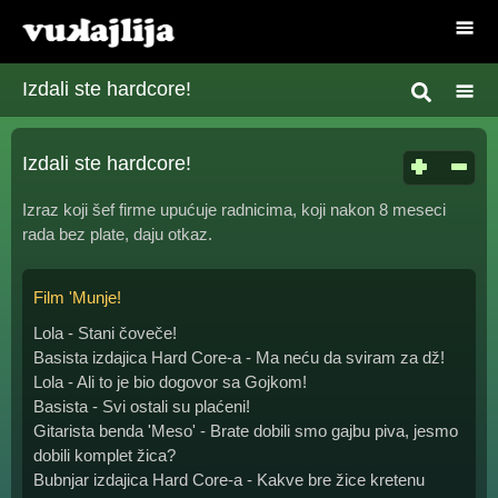
Izdali ste hardcore!
Izdali ste hardcore!
Izraz koji šef firme upućuje radnicima, koji nakon 8 meseci
rada bez plate, daju otkaz.
Film 'Munje!
Lola - Stani čoveče!
Basista izdajica Hard Core-a - Ma neću da sviram za dž!
Lola - Ali to je bio dogovor sa Gojkom!
Basista - Svi ostali su plaćeni!
Gitarista benda 'Meso' - Brate dobili smo gajbu piva, jesmo
dobili komplet žica?
Bubnjar izdajica Hard Core-a - Kakve bre žice kretenu