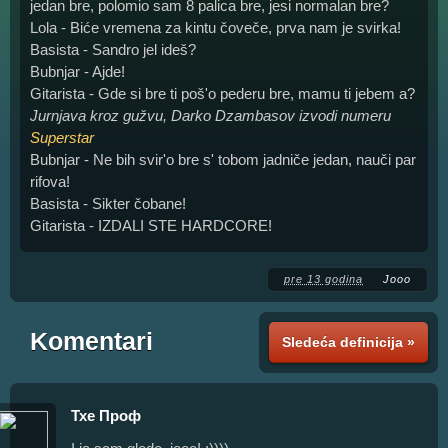
jedan bre, polomio sam 8 palica bre, jesi normalan bre?
Lola - Biće vremena za kintu čoveče, prva nam je svirka!
Basista - Sandro jel ideš?
Bubnjar - Ajde!
Gitarista - Gde si bre ti poš'o pederu bre, mamu ti jebem a?
Jurnjava kroz gužvu, Darko Dzambasov izvodi numeru
Superstar
Bubnjar - Ne bih svir'o bre s' tobom jadniče jedan, nauči par
rifova!
Basista - Sikter čobane!
Gitarista - IZDALI STE HARDCORE!
pre 13 godina
Jooo
Komentari
Sledeća definicija »
Тхе Проф