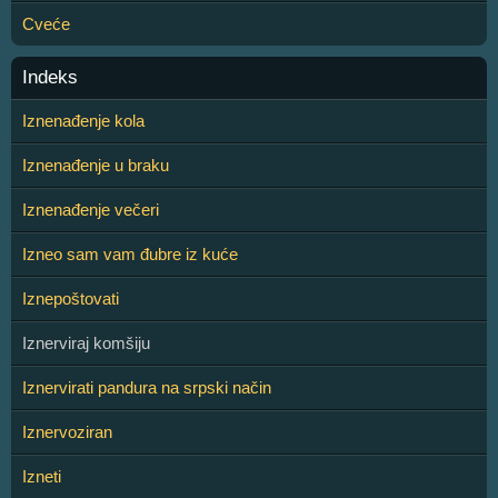
Cveće
Indeks
Iznenađenje kola
Iznenađenje u braku
Iznenađenje večeri
Izneo sam vam đubre iz kuće
Iznepoštovati
Iznerviraj komšiju
Iznervirati pandura na srpski način
Iznervoziran
Izneti