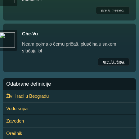
pre 8 meseci
Che-Vu
Neam pojma o čemu pričaš, plusčina u sakem
slučaju lol
pre 14 dana
Odabrane definicije
Živi i radi u Beogradu
Vudu supa
Zaveden
Orešnik