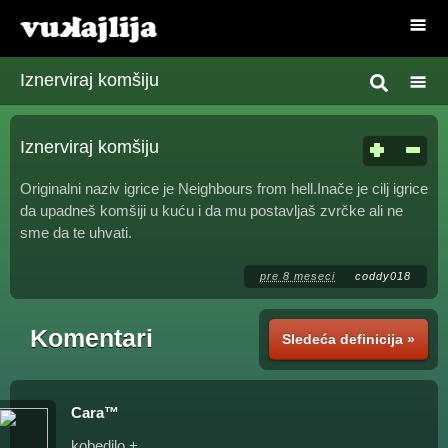
Iznerviraj komšiju
Iznerviraj komšiju
Originalni naziv igrice je Neighbours from hell.Inače je cilj igrice
da upadneš komšiji u kuću i da mu postavljaš zvrčke ali ne
sme da te uhvati.
pre 8 meseci
coddy018
Komentari
Sledeća definicija »
Cara™
kobedilo +