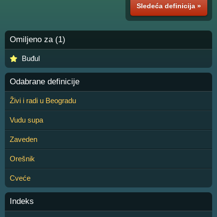
Sledeća definicija »
Omiljeno za (1)
Buđul
Odabrane definicije
Živi i radi u Beogradu
Vudu supa
Zaveden
Orešnik
Cveće
Indeks