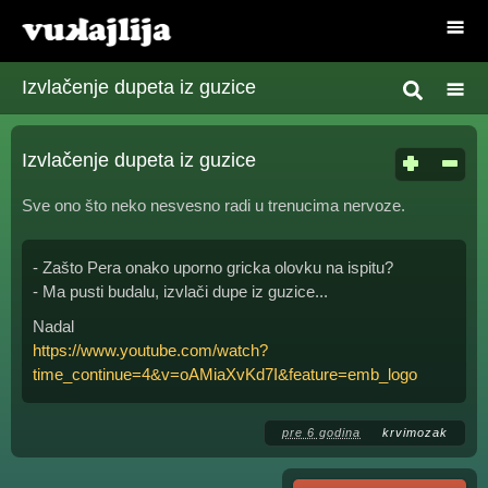
Izvlačenje dupeta iz guzice
Izvlačenje dupeta iz guzice
Sve ono što neko nesvesno radi u trenucima nervoze.
- Zašto Pera onako uporno gricka olovku na ispitu?
- Ma pusti budalu, izvlači dupe iz guzice...
Nadal
https://www.youtube.com/watch?
time_continue=4&v=oAMiaXvKd7I&feature=emb_logo
pre 6 godina
krvimozak