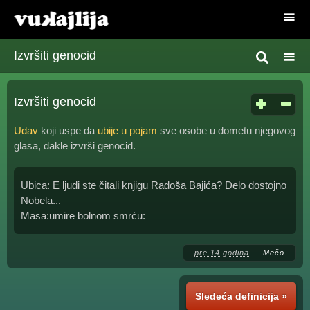
Izvršiti genocid
Izvršiti genocid
Udav
koji uspe da
ubije u pojam
sve osobe u dometu njegovog
glasa, dakle izvrši genocid.
Ubica: E ljudi ste čitali knjigu Radoša Bajića? Delo dostojno
Nobela...
Masa:umire bolnom smrću:
pre 14 godina
Mečo
Sledeća definicija »