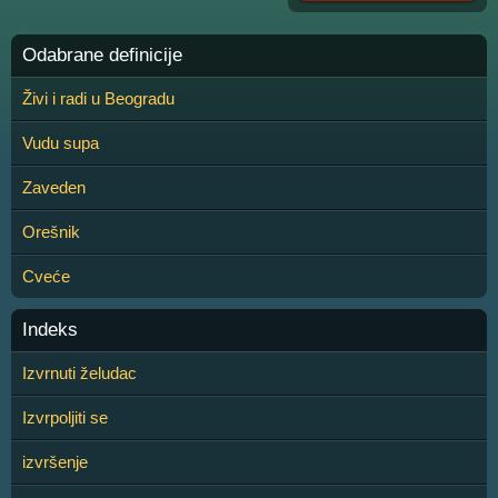
Odabrane definicije
Živi i radi u Beogradu
Vudu supa
Zaveden
Orešnik
Cveće
Indeks
Izvrnuti želudac
Izvrpoljiti se
izvršenje