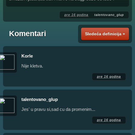
pre 16 godina
talentovano_glup
Komentari
Sledeća definicija »
Korle
Nije kletva.
pre 16 godina
talentovano_glup
Jes' u pravu si,sad cu da promenim...
pre 16 godina