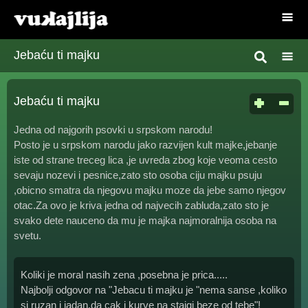
Jebaću ti majku
Jebaću ti majku
Jedna od najgorih psovki u srpskom narodu!
Posto je u srpskom narodu jako razvijen kult majke,jebanje
iste od strane treceg lica ,je uvreda zbog koje veoma cesto
sevaju nozevi i pesnice,zato sto osoba ciju majku psuju
,obicno smatra da njegovu majku moze da jebe samo njegov
otac.Za ovo je kriva jedna od najvecih zabluda,zato sto je
svako dete nauceno da mu je majka najmoralnija osoba na
svetu.
Koliki je moral nasih zena ,posebna je prica.....
Najbolji odgovor na "Jebacu ti majku je "nema sanse ,koliko
si ruzan i jadan,da cak i kurve na stajgi beze od tebe"!