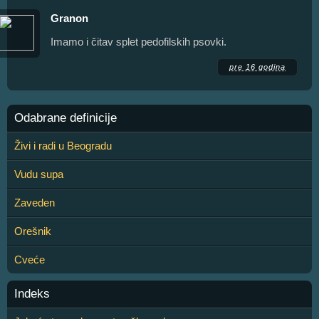
Granon
Imamo i čitav splet pedofilskih psovki.
pre 16 godina
Odabrane definicije
Živi i radi u Beogradu
Vudu supa
Zaveden
Orešnik
Cveće
Indeks