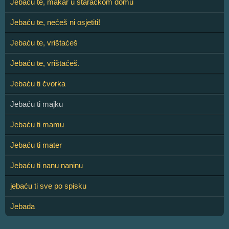
Jebaću te, makar u staračkom domu
Jebaću te, nećeš ni osjetiti!
Jebaću te, vrištaćeš
Jebaću te, vrištaćeš.
Jebaću ti čvorka
Jebaću ti majku
Jebaću ti mamu
Jebaću ti mater
Jebaću ti nanu naninu
jebaću ti sve po spisku
Jebada