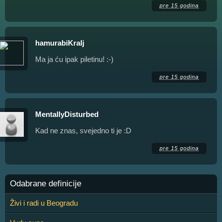
pre 15 godina
hamurabiKralj
Ma ja ću ipak piletinu! :-)
pre 15 godina
MentallyDisturbed
Kad ne znas, svejedno ti je :D
pre 15 godina
Odabrane definicije
Živi i radi u Beogradu