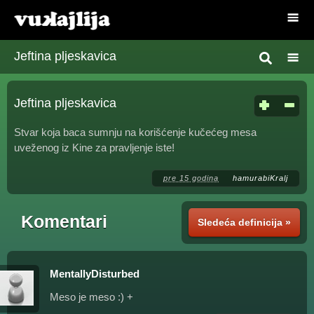
Jeftina pljeskavica
Jeftina pljeskavica
Stvar koja baca sumnju na korišćenje kučećeg mesa
uveženog iz Kine za pravljenje iste!
pre 15 godina
hamurabiKralj
Komentari
Sledeća definicija »
MentallyDisturbed
Meso je meso :) +