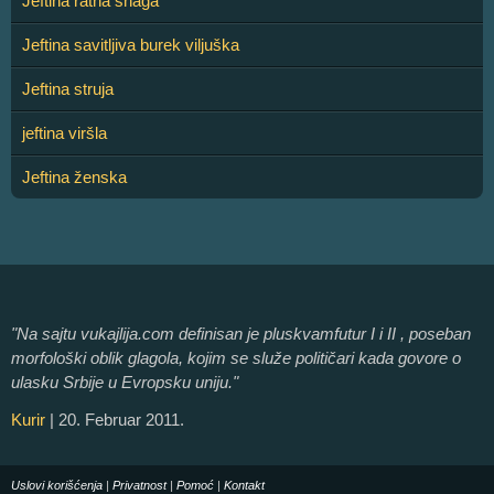
Jeftina ratna snaga
Jeftina savitljiva burek viljuška
Jeftina struja
jeftina viršla
Jeftina ženska
"Na sajtu vukajlija.com definisan je pluskvamfutur I i II , poseban
morfološki oblik glagola, kojim se služe političari kada govore o
ulasku Srbije u Evropsku uniju."
Kurir
| 20. Februar 2011.
Uslovi korišćenja
|
Privatnost
|
Pomoć
|
Kontakt