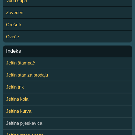
Vudu supa
Zaveden
Orešnik
Cveće
Indeks
Jeftin štampač
Jeftin stan za prodaju
Jeftin trik
Jeftina kola
Jeftina kurva
Jeftina pljeskavica