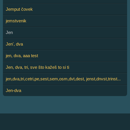
Jemput čovek
jemstvenik
Jen
Jen', dva
jen, dva, aaa test
Jen, dva, tri, sve što kažeš to si ti
jen,dva,tri,cetri,pe,sest,sem,osm,dvt,dest, jenst,dnvst,trinst...
Jen-dva