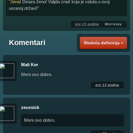
"
Jena
! Dinara ženo! Valjda znaš koja je valuta u ovoj
usranoj državi!"
pre 13 godina
Morrissey
Komentari
Sledeća definicija »
Mali Ker
Meni ovo dobro.
pre 13 godina
zeussick
Meni ovo dobro.