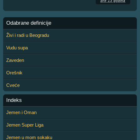
pre 13 godina
Odabrane definicije
Živi i radi u Beogradu
Vudu supa
Zaveden
Orešnik
Cveće
Indeks
Jemen i Oman
Jemen Super Liga
Jemen u mom sokaku