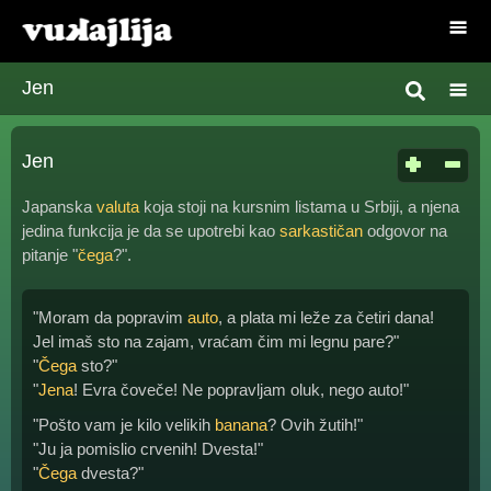
Jen
Jen
Japanska
valuta
koja stoji na kursnim listama u Srbiji, a njena
jedina funkcija je da se upotrebi kao
sarkastičan
odgovor na
pitanje "
čega
?".
"Moram da popravim
auto
, a plata mi leže za četiri dana!
Jel imaš sto na zajam, vraćam čim mi legnu pare?"
"
Čega
sto?"
"
Jena
! Evra čoveče! Ne popravljam oluk, nego auto!"
"Pošto vam je kilo velikih
banana
? Ovih žutih!"
"Ju ja pomislio crvenih! Dvesta!"
"
Čega
dvesta?"