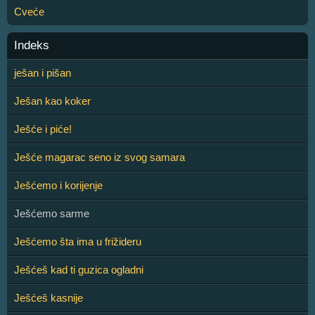
Cveće
Indeks
ješan i pišan
Ješan kao koker
Ješće i piće!
Ješće magarac seno iz svog samara
Ješćemo i korijenje
Ješćemo sarme
Ješćemo šta ima u frižideru
Ješćeš kad ti guzica ogladni
Ješćeš kasnije