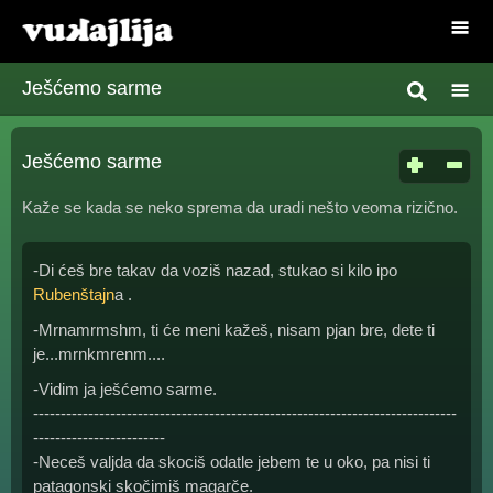
Ješćemo sarme
Ješćemo sarme
Kaže se kada se neko sprema da uradi nešto veoma rizično.
-Di ćeš bre takav da voziš nazad, stukao si kilo ipo
Rubenštajn
a .
-Mrnamrmshm, ti će meni kažeš, nisam pjan bre, dete ti
je...mrnkmrenm....
-Vidim ja ješćemo sarme.
-----------------------------------------------------------------------------
------------------------
-Neceš valjda da skociš odatle jebem te u oko, pa nisi ti
patagonski skočimiš magarče.