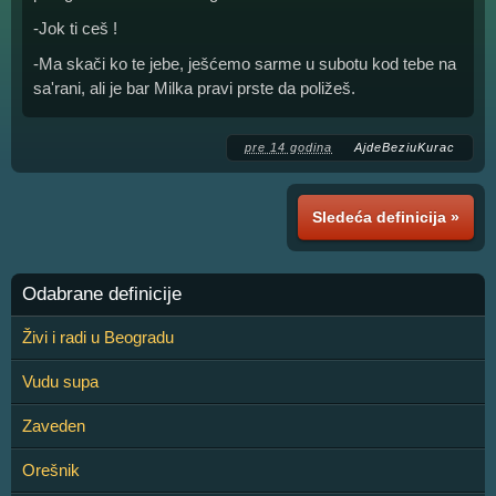
-Jok ti ceš !
-Ma skači ko te jebe, ješćemo sarme u subotu kod tebe na
sa'rani, ali je bar Milka pravi prste da poližeš.
pre 14 godina
AjdeBeziuKurac
Sledeća definicija »
Odabrane definicije
Živi i radi u Beogradu
Vudu supa
Zaveden
Orešnik