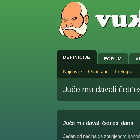
DEFINICIJE
FORUM
A
Najnovije
Odabrane
Pretraga
Juče mu davali četr'e
Juče mu davali četr'es' dana
Jedan od načina da zbunjenom konoba