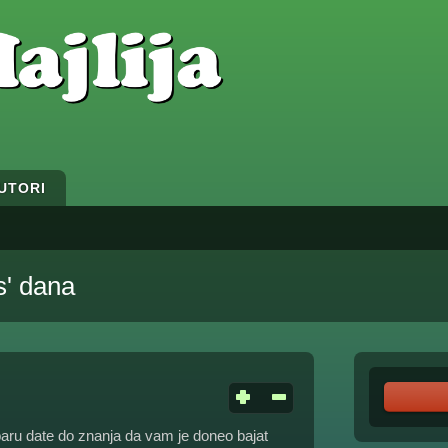
UTORI
s' dana
ru date do znanja da vam je doneo bajat