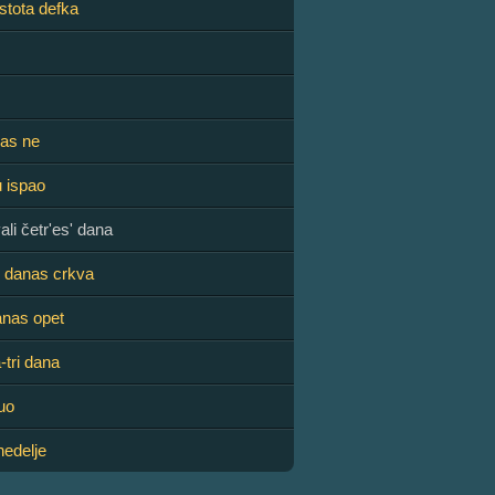
stota defka
nas ne
u ispao
li četr'es' dana
 - danas crkva
anas opet
-tri dana
uo
nedelje