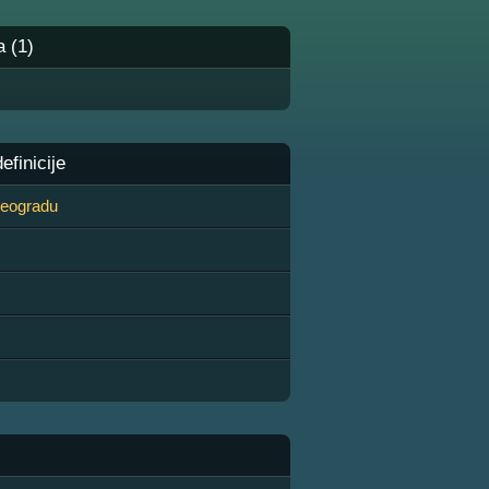
a (1)
finicije
 Beogradu