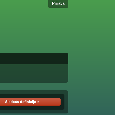
Prijava
Sledeća definicija »