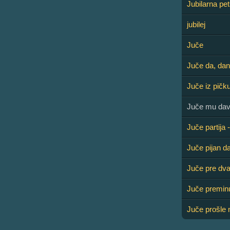
Jubilarna pet
jubilej
Juče
Juče da, da
Juče iz pičk
Juče mu dava
Juče partija
Juče pijan d
Juče pre dva
Juče premin
Juče prošle 