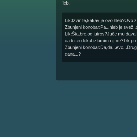
'leb.
Lik:Izvinite,kakav je ovo hleb?Ovo
Zbunjeni konobar:Pa...hleb je svež..ov
Lik:Šta,bre,od jutros?Juče mu dava
da ti ceo lokal izlomim njime?Trk po 
Zbunjeni konobar:Da,da...evo...Drugi..
dana...?