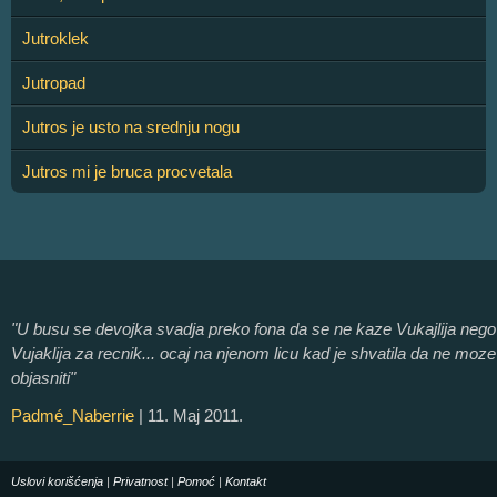
Jutroklek
Jutropad
Jutros je usto na srednju nogu
Jutros mi je bruca procvetala
"U busu se devojka svadja preko fona da se ne kaze Vukajlija nego
Vujaklija za recnik... ocaj na njenom licu kad je shvatila da ne moze
objasniti"
Padmé_Naberrie
| 11. Maj 2011.
Uslovi korišćenja
|
Privatnost
|
Pomoć
|
Kontakt