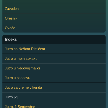
Zaveden
Orešnik
Cveće
Indeks
Jutro sa Nešom Ristićem
Jutro u mom sokaku
Jutro u njegovoj majici
Jutro u pancevu
Jutro za vreme vikenda
Jutro [2]
Jutro, 1.Septembar