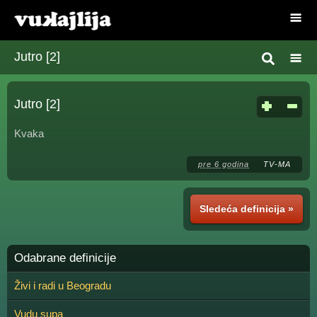
Jutro [2]
Jutro [2]
Kvaka
pre 6 godina
TV-MA
Sledeća definicija »
Odabrane definicije
Živi i radi u Beogradu
Vudu supa