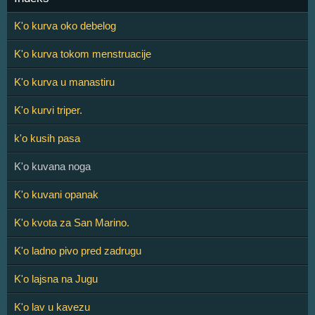
K'o kurva oko debelog
K'o kurva tokom menstruacije
K'o kurva u manastiru
K'o kurvi triper.
k'o kusih pasa
K'o kuvana noga
K'o kuvani opanak
K'o kvota za San Marino.
K'o ladno pivo pred zadrugu
K'o lajsna na Jugu
K'o lav u kavezu