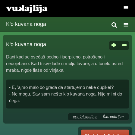
K'o kuvana noga
K'o kuvana noga
Dani kad se osećaš bedno i iscrpljeno, potrošeno i
nedojebano. Kad ti sve lađe u mulju tavore, a u tunelu usred
mraka, nigde flaše od vinjaka.
- E, 'ajmo malo do grada da startujemo neke cupike!?
- Ne mogu. Sav sam nešto k'o kuvana noga. Nije mi ni do
čega.
pre 14 godina
Šatroobrijan