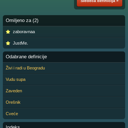
Sledeća definicija »
Omiljeno za (2)
zaboravnaa
JustMe.
Odabrane definicije
Živi i radi u Beogradu
Vudu supa
Zaveden
Orešnik
Cveće
Indeks