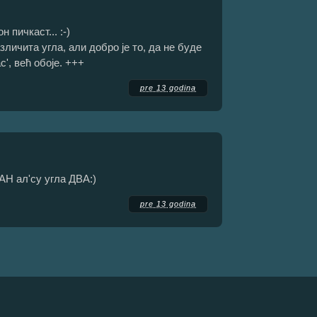
 пичкаст... :-)
зличита угла, али добро је то, да не буде
с', већ обоје. +++
pre 13 godina
АН ал'су угла ДВА:)
pre 13 godina