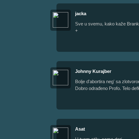
jacka
Sve u svemu, kako kaže Branka 
+
Johnny Kurajber
Bolje d'abortira neg' sa zlotvo
Dobro odrađeno Profo. Telo def
Asat