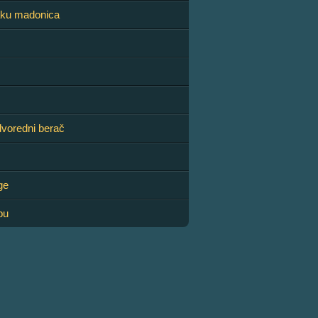
jaku madonica
voredni berač
ge
bu