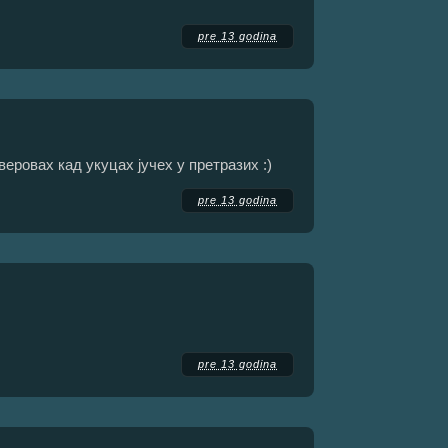
pre 13 godina
ровах кад укуцах јучех у претразих :)
pre 13 godina
pre 13 godina