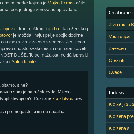
za one primerke kojima je
Majka Priroda
očito
oma, dok je drugu verovatno opravdano
Odabrane de
Živi i radi u
đu
lopova
- kao muškog, i
groba
- kao ženskog
lotovor
je možda i najuspelije spojio dodirne
Vudu supa
rio uniseks izraz za sva vremena. Jer, jedan
 upravo ono što svaki čestit i normalan čovek
Zaveden
OST DUŠE. To se, nažalost, ne dâ ispraviti
Orešnik
zvikani
Salon lepote
...
Cveće
 pitamo, sine?
, doveo sam je na ručak ovde, Milena...
Indeks
u tvojih devojaka?! Ružna je
k'o zlotvor
, bre,
K'o Željko J
aš i pre nego što si im se nadala...
K'o žena pr
K'o žena si