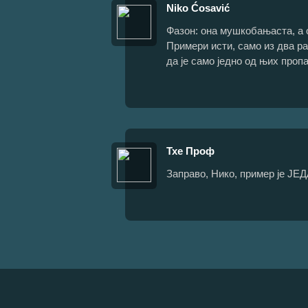
Niko Ćosavić
Фазон: она мушкобањаста, а он
Примери исти, само из два ра
да је само једно од њих пропа
Тхе Проф
Заправо, Нико, пример је ЈЕД