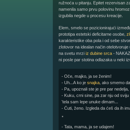
ružnoća u pitanju. Epitet rezervisan 
namenila samo prvu polovinu hromoz
izgubila negde u procesu kreacije.
Elem, smelo se pozicionirajući izme
prototipa estetski deficitarne osobe,
z
karakteristike oba pola i od sebe stvo
zlotovor na idealan način otelotvoruje
na svetu mrzi
iz dubine srca
- NAKAZN
ni posle par stotina odlazaka u neki i
- Oče, majko, ja se ženim!
- Uh...A ko je
snajka
, ako smemo da
- Pa, upoznali ste je pre par nedelja
- Kuku, crni sine, pa zar nju od svij
'tela sam lepe unuke dimam...
- Ćuti, ženo. Izgleda da ćeš da ih im
*
- Tata, mama, ja se udajem!