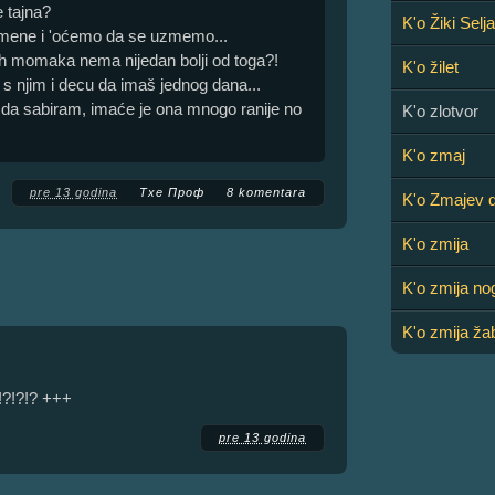
e tajna?
K'o Žiki Sel
n mene i 'oćemo da se uzmemo...
jih momaka nema nijedan bolji od toga?!
K'o žilet
a s njim i decu da imaš jednog dana...
 da sabiram, imaće je ona mnogo ranije no
K'o zlotvor
K'o zmaj
pre 13 godina
Тхе Проф
8 komentara
K'o Zmajev d
K'o zmija
K'o zmija no
K'o zmija ža
!?!?!? +++
pre 13 godina