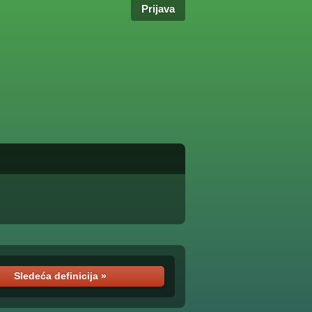
Prijava
Sledeća definicija »