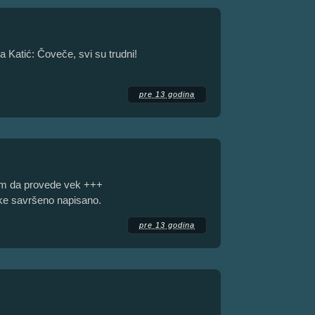
Katić: Čoveče, svi su trudni!
pre 13 godina
rom da provede vek +++
ke savršeno napisano.
pre 13 godina