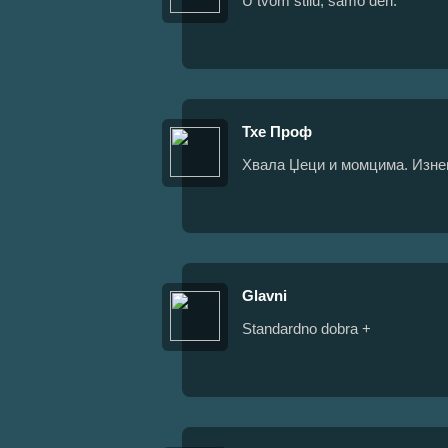
U tvom stilu, samo deri.
Тхе Проф
Хвала Џеци и момцима. Изневе
Glavni
Standardno dobra +