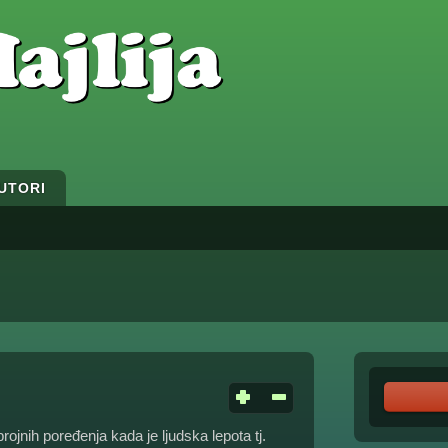
UTORI
rojnih poređenja kada je ljudska lepota tj.