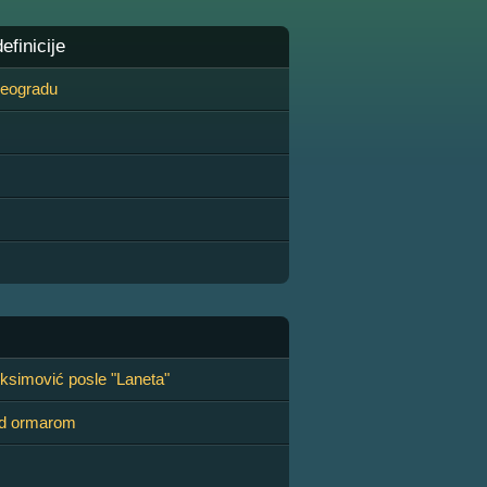
finicije
 Beogradu
oksimović posle "Laneta"
ed ormarom