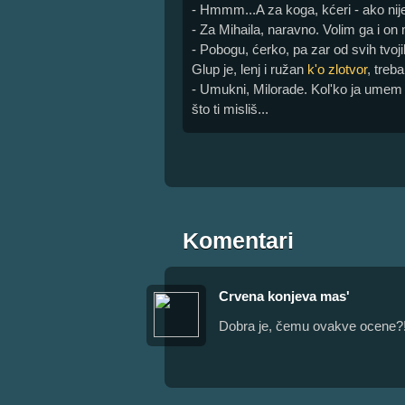
- Hmmm...A za koga, kćeri - ako nij
- Za Mihaila, naravno. Volim ga i o
- Pobogu, ćerko, pa zar od svih tvo
Glup je, lenj i ružan
k'o zlotvor
, treb
- Umukni, Milorade. Kol'ko ja umem
što ti misliš...
Komentari
Crvena konjeva mas'
Dobra je, čemu ovakve ocene?