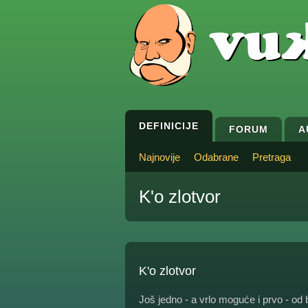
DEFINICIJE
FORUM
A
Najnovije
Odabrane
Pretraga
K'o zlotvor
K'o zlotvor
Još jedno - a vrlo moguće i prvo - od b