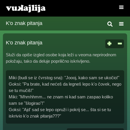
K'o znak pitanja
K'o znak pitanja
Služi da opiše izgled osobe koja leži u veoma neprirodnom
položaju, tako da deluje poprilično iskrivljeno.
Miki (budi se iz čvrstog sna): "Joooj, kako sam se ukočio!"
Goksi: "Pa brate, kad nećeš da legneš lepo k'o čovek, nego
se tu mučiš!"
Miki: "Mhmhhmm... ne znam ni kad sam zaspao koliko
sam se "šlogirao"!"
Goksi: "Ajd' sad se lepo opruži i pokrij se... šta si se tu
iskrivio k'o znak pitanja???"