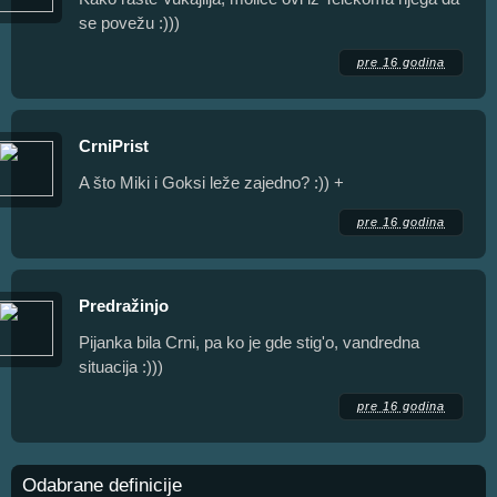
se povežu :)))
pre 16 godina
CrniPrist
A što Miki i Goksi leže zajedno? :)) +
pre 16 godina
Predražinjo
Pijanka bila Crni, pa ko je gde stig'o, vandredna
situacija :)))
pre 16 godina
Odabrane definicije