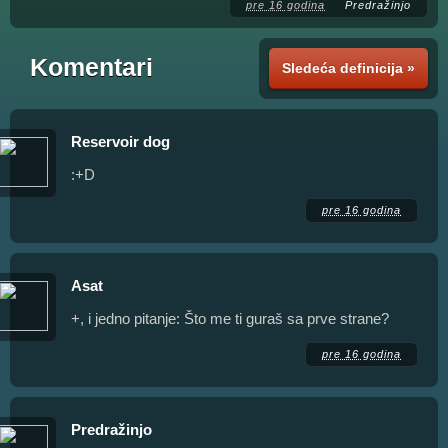
pre 16 godina
Predražinjo
Komentari
Sledeća definicija »
Reservoir dog
:+D
pre 16 godina
Asat
+, i jedno pitanje: Što me ti guraš sa prve strane?
pre 16 godina
Predražinjo