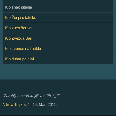
K'o znak pitanja
K'o Žonpi u taktiku
K'o žućo šerpicu
K'o Zvezda Bari
K'o zvonce na biciklu
K'o đubar po njivi
"Zarobljen na Vukajliji već 2h. *_*"
Nikola Trajković
| 14. Mart 2011.