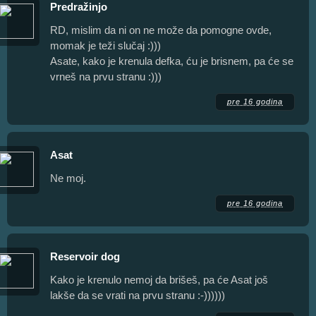
Predražinjo
RD, mislim da ni on ne može da pomogne ovde,
momak je teži slučaj :)))
Asate, kako je krenula defka, ću je brisnem, pa će se
vrneš na prvu stranu :)))
pre 16 godina
Asat
Ne moj.
pre 16 godina
Reservoir dog
Kako je krenulo nemoj da brišeš, pa će Asat još
lakše da se vrati na prvu stranu :-))))))