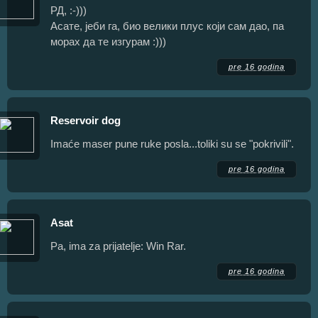
РД, :-)))
Асате, јеби га, био велики плус који сам дао, па
морах да те изгурам :)))
pre 16 godina
Reservoir dog
Imaće maser pune ruke posla...toliki su se "pokrivili".
pre 16 godina
Asat
Pa, ima za prijatelje: Win Rar.
pre 16 godina