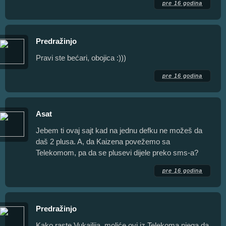
pre 16 godina
Predražinjo
Pravi ste bećari, obojica :)))
pre 16 godina
Asat
Jebem ti ovaj sajt kad na jednu defku ne možeš da
daš 2 plusa. A, da Kaizena povežemo sa
Telekomom, pa da se plusevi dijele preko sms-a?
pre 16 godina
Predražinjo
Kako raste Vukajlija, moliće ovi iz Telekoma njega da