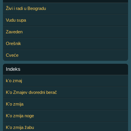
Živi i radi u Beogradu
Vudu supa
Zaveden
Orešnik
Cveće
Indeks
k'o zmaj
K'o Zmajev dvoredni berač
K'o zmija
K'o zmija noge
K'o zmija žabu